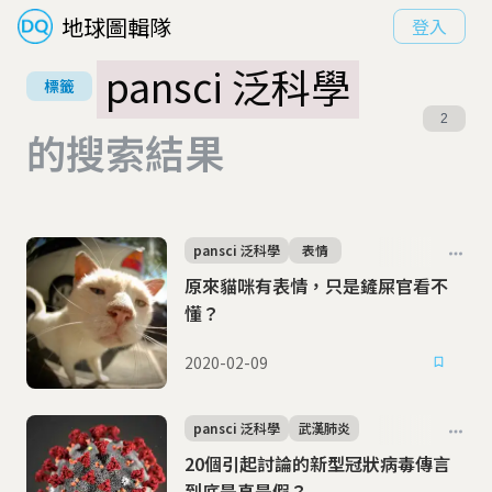
地球圖輯隊
登入
pansci 泛科學
標籤
2
的搜索結果
pansci 泛科學
表情
原來貓咪有表情，只是鏟屎官看不
懂？
2020-02-09
pansci 泛科學
武漢肺炎
20個引起討論的新型冠狀病毒傳言
到底是真是假？