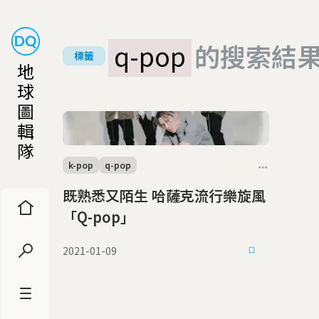
q-pop
的搜索結
標籤
地
球
圖
輯
隊
k-pop
q-pop
既熟悉又陌生 哈薩克流行樂旋風
「Q-pop」
2021-01-09