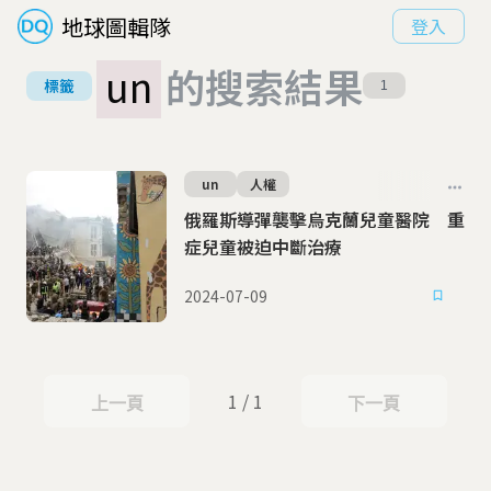
地球圖輯隊
登入
un
的搜索結果
標籤
1
un
人權
俄羅斯導彈襲擊烏克蘭兒童醫院 重
症兒童被迫中斷治療
2024-07-09
1 / 1
上一頁
下一頁
上一頁
下一頁