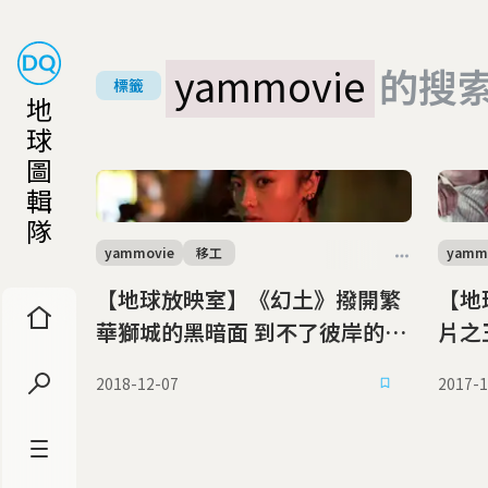
yammovie
的搜
標籤
地
球
圖
輯
隊
yammovie
移工
yamm
【地球放映室】《幻土》撥開繁
【地
華獅城的黑暗面 到不了彼岸的移
工悲歌
2018-12-07
2017-1