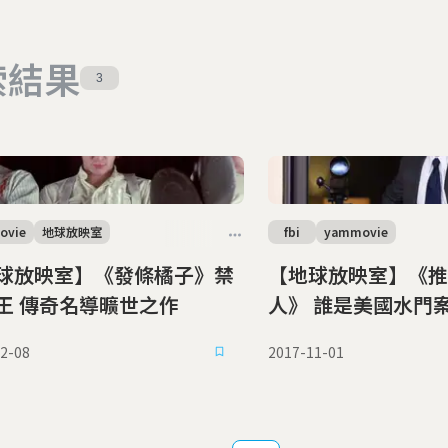
索結果
3
ovie
地球放映室
fbi
yammovie
球放映室】《發條橘子》禁
【地球放映室】《推
片之王 傳奇名導曠世之作
人》 誰是美國水門
2-08
2017-11-01