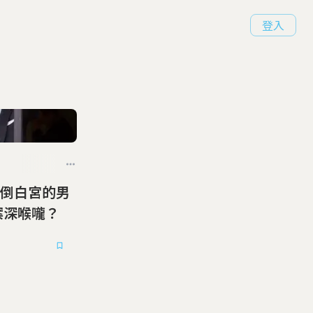
登入
倒白宮的男
案深喉嚨？