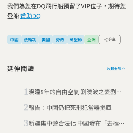
我們為您在DQ飛行船預留了VIP位子，期待您
登船
贊助DQ
中國
法輪功
美國
勞改
萬聖節
亞洲
分享
延伸閱讀
收起全部
暌違8年的自由空氣 劉曉波之妻劉霞
離開中國
報告：中國仍把死刑犯當器捐庫
新疆集中營合法化 中國發布「去極端
化條例」