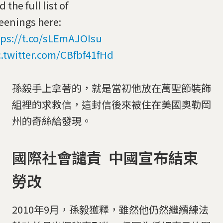
d the full list of
eenings here:
tps://t.co/sLEmAJOIsu
c.twitter.com/CBfbf41fHd
孫毅手上拿著的，就是當初他放在萬聖節裝飾
組裡的求救信，這封信後來被住在美國奧勒岡
州的奇絲給發現。
國際社會譴責 中國宣布結束
勞改
2010年9月，孫毅獲釋，雖然他仍然繼續練法