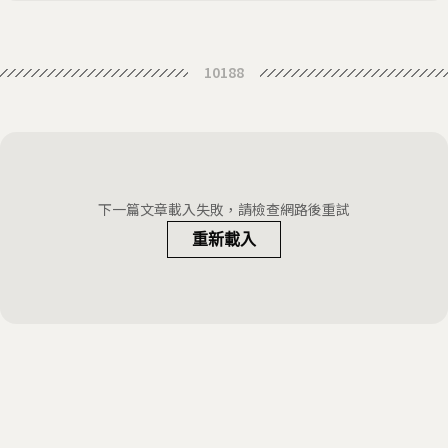
‘The SOS in my Halloween
10188
decorations’
I found an SOS note from China in
a box of decorations—and it
How An Activist's Secret SOS
changed how I live
Helped End China's Labour Camp
Author of Smuggled Letter That
下一篇文章載入失敗，請檢查網路後重試
System
Called Attention to China Labor
重新載入
Camp Abuses Dies