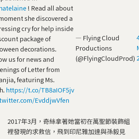
atelaine
! Read all about
 moment she discovered a
ressing cry for help inside
— Flying Cloud
scount package of
Productions
loween decorations.
(@FlyingCloudProd)
ow us for news and
enings of Letter from
njia, featuring Ms.
h.
https://t.co/TB8aIOF5jv
.twitter.com/EvddjwVfen
2017年3月，奇絲拿著她當初在萬聖節裝飾組
裡發現的求救信，飛到印尼雅加達與孫毅見