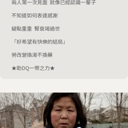
兩人第一次見面 就像已經認識一輩子
不知道如何表達感謝
疑點重重 腎衰竭過世
「好希望有快樂的結局」
勞改營換湯不換藥
★助DQ一幣之力★