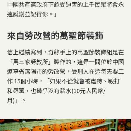
中國共產黨政府下飽受迫害的上千民眾將會永
遠感謝並記得你。」
來自勞改營的萬聖節裝飾
信上繼續寫到，奇絲手上的萬聖節裝飾組是在
「馬三家勞教所」製作的，這是一間位於中國
遼寧省瀋陽市的勞改營，受刑人在這每天要工
作 15個小時，「如果不從就會被虐待、毆打
和辱罵，也幾乎沒有薪水(10元人民幣/
月)」。