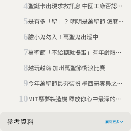
聖誕卡出現求救訊息 中國工廠否認強
迫囚犯勞動
是有多「聖」？ 明明是萬聖節 怎麼都
是鬼？
膽小鬼勿入！萬聖鬼出巡中
萬聖節「不給糖就搗蛋」有年齡限制
嗎？
越玩越嗨 加州萬聖節衝浪比賽
今年萬聖節最夯裝扮 墨西哥毒梟之王
就是你
MIT惡夢製造機 釋放你心中最深的恐
懼
參考資料
展開更多