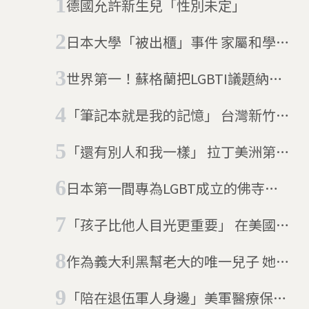
德國允許新生兒「性別未定」
日本大學「被出櫃」事件 家屬和學生
達成和解
世界第一！蘇格蘭把LGBTI議題納入
義務性課程
「筆記本就是我的記憶」 台灣新竹的
筆記男孩
「還有別人和我一樣」 拉丁美洲第一
所跨性別學校在智利
日本第一間專為LGBT成立的佛寺
──「性善寺」
「孩子比他人目光更重要」 在美國紐
約找到「變裝小子」
作為義大利黑幫老大的唯一兒子 她想
當的是女兒
「陪在退伍軍人身邊」美軍醫療保險