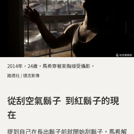
2014年，24歲。馬希穿著束胸接受攝影。
路透社 / 達志影像
從刮空氣鬍子 到紅鬍子的現
在
提到自己在長出鬍子前就開始刮鬍子，馬希解