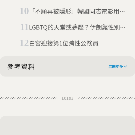
將涵蓋性別重置手術費用
「不願再被隱形」韓國同志電影用20
年走進觀眾的視野
LGBTQ的天堂或夢魘？伊朗靠性別重
置手術賺觀光財，以及清洗國內同性
白宮迎接第1位跨性公務員
戀
參考資料
展開更多
Harrison: A transgender man's
10193
journey