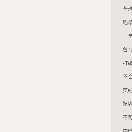
全
瞄
一
曾在
打
不
英
駭
不
中