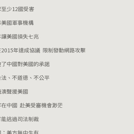
球至少12國受害
準美國軍事機構
年讓美國損失七兆
2015年達成協議 限制發動網路攻擊
破了中國對美國的承諾
合法、不道德、不公平
紐澳聲援美國
客在中國 赴美受審機會渺茫
可能逃過司法制裁
國：美方無中生有