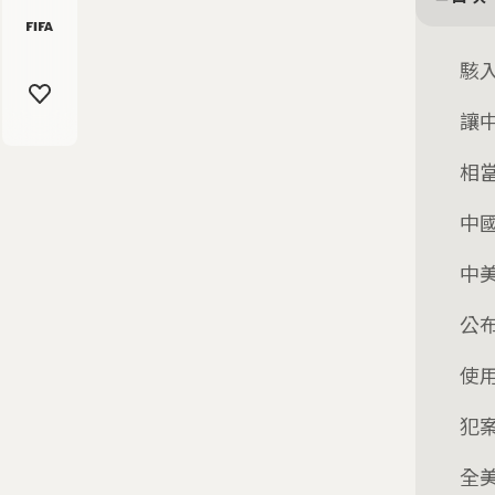
駭
讓
相
中
中
公
使
犯
全美