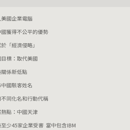
入美國企業電腦
中國獲得不公平的優勢
當於「經濟侵略」
國目標：取代美國
美關係新低點
布中國駭客姓名
用不同化名和行動代稱
案熱點：中國天津
至少45家企業受害 當中包含IBM