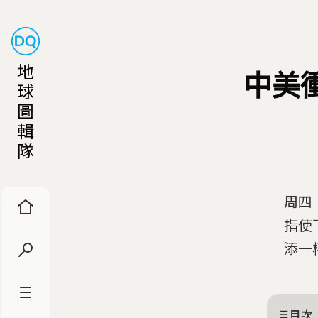
地
中美
球
圖
輯
隊
周四
指使
添一
目次