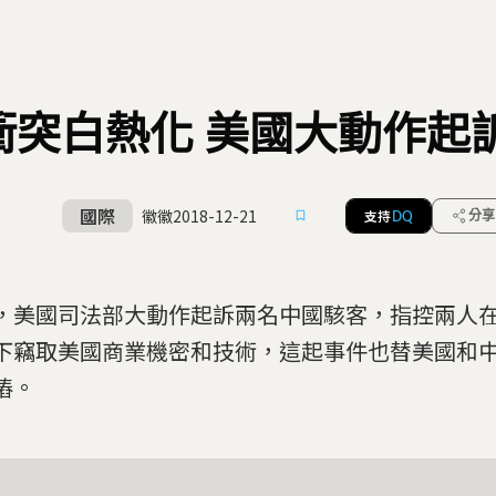
衝突白熱化 美國大動作起
國際
徽徽
2018-12-21
支持
分享
DQ
，美國司法部大動作起訴兩名中國駭客，指控兩人
下竊取美國商業機密和技術，這起事件也替美國和
樁。