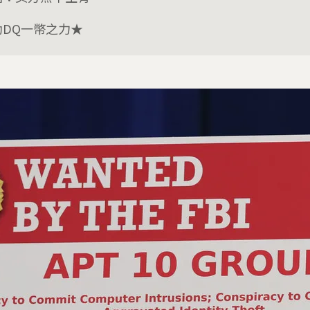
助DQ一幣之力★