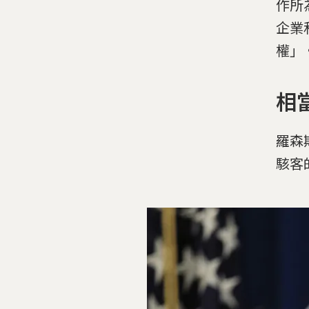
作所
企業
權」
相
羅森
駭客