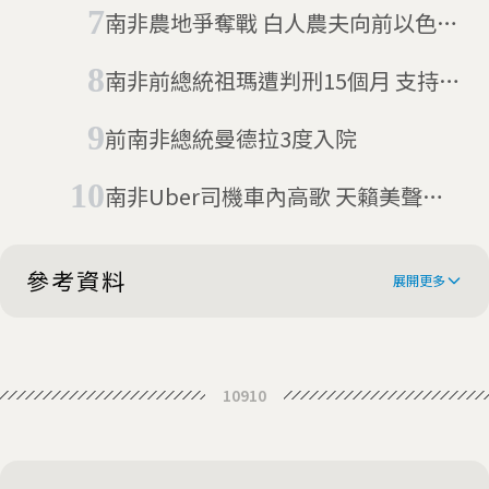
1.6萬張寫給陌生人的情人節卡片
南非農地爭奪戰 白人農夫向前以色列
特種部隊學防身
南非前總統祖瑪遭判刑15個月 支持者
建「人肉護盾」防止他被捕(07/09更
前南非總統曼德拉3度入院
新)
南非Uber司機車內高歌 天籟美聲唱
進歌劇院
參考資料
展開更多
The ex-offenders working towards
10910
a safer Johannesburg
Age No Bar
Fear Free Life in Bertrams is