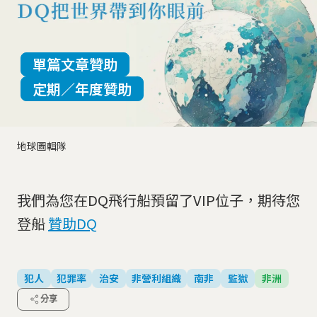
單篇文章贊助
定期／年度贊助
地球圖輯隊
我們為您在DQ飛行船預留了VIP位子，期待您
登船
贊助DQ
犯人
犯罪率
治安
非營利組織
南非
監獄
非洲
分享