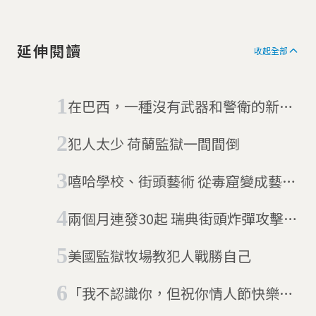
延伸閱讀
收起全部
在巴西，一種沒有武器和警衛的新型
態監獄
犯人太少 荷蘭監獄一間間倒
嘻哈學校、街頭藝術 從毒窟變成藝文
中心的哥倫比亞城鎮
兩個月連發30起 瑞典街頭炸彈攻擊事
件頻傳
美國監獄牧場教犯人戰勝自己
「我不認識你，但祝你情人節快樂」