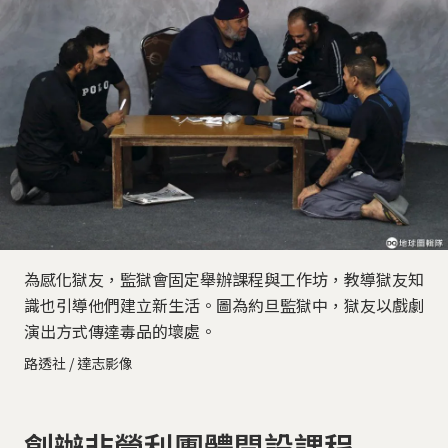
為感化獄友，監獄會固定舉辦課程與工作坊，教導獄友知
識也引導他們建立新生活。圖為約旦監獄中，獄友以戲劇
演出方式傳達毒品的壞處。
路透社 / 達志影像
創辦非營利團體開設課程