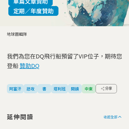
單篇文章贊助
定期／年度贊助
地球圖輯隊
我們為您在DQ飛行船預留了VIP位子，期待您
登船
贊助DQ
阿富汗
恐攻
書
塔利班
閱讀
中東
分享
延伸閱讀
收起全部