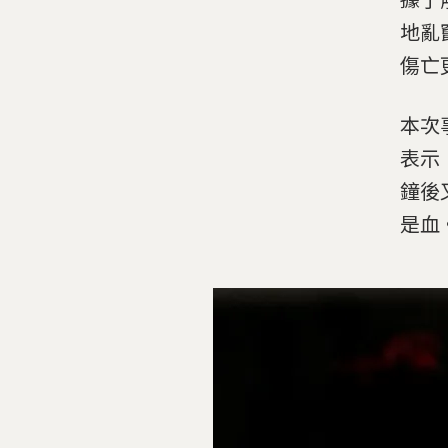
地亂
傷亡
本次
表示
鐘後
是血