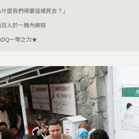
為什麼我們得要這樣死去？」
兩百人於一周內被殺
助DQ一幣之力★