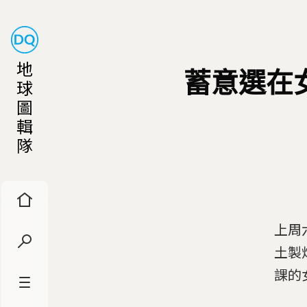
地
蓄意選在
球
圖
輯
隊
上周
土製
課的女學