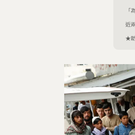
「
近
★