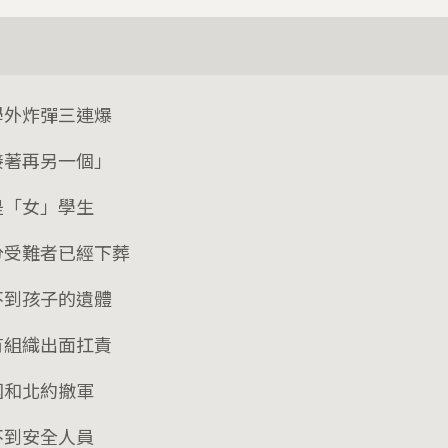
學外炸彈三連爆
接著再另一個」
是「女」學生
分受難者已經下葬
不到孩子的遺體
有組織出面扛責
國和北約撤軍
不到安全人員