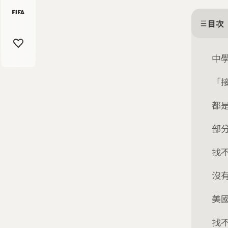
目次
中
「
都
部
找
沒
美
找