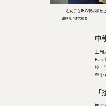
一名女子在爆炸現場被放
路透社 / 達志影像
中
上周六
Bar
校，
至少
「
據了