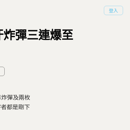
登入
汗炸彈三連爆至
車炸彈及兩枚
害者都是剛下