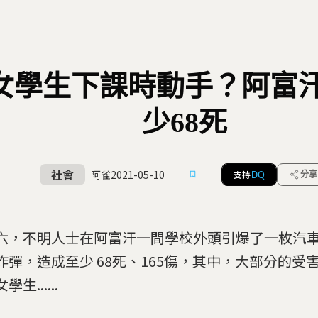
女學生下課時動手？阿富
少68死
社會
阿雀
2021-05-10
支持
分享
DQ
六，不明人士在阿富汗一間學校外頭引爆了一枚汽
炸彈，造成至少 68死、165傷，其中，大部分的受
生......