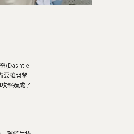
asht-e-
正準備要離開學
彈攻擊造成了
道上驚慌失措