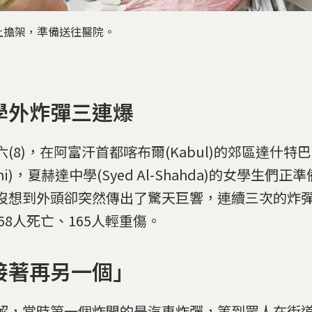
上擔架，準備送往醫院。
學外炸彈三連爆
(8)，在阿富汗首都喀布爾(Kabul)的郊區達什特巴奇(D
chi)，夏赫達中學(Syed Al-Shahda)的女學生們
沒想到外頭卻突然傳出了驚天巨響，連續三次的炸
 68人死亡、165人輕重傷。
接著再另一個」
解，當時第一個炸開的是汽車炸彈，等到眾人在街