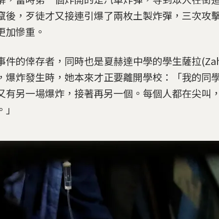
竄後，歹徒才又接連引爆了兩枚土製炸彈，三次攻
更加慘重。
事件的倖存者，同時也是夏赫達中學的學生薩拉(Zah
，爆炸發生時，她本來才正要離開學校：「我的同
又有另一場爆炸，接著再另一個。每個人都在尖叫
。」