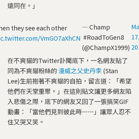
遠同在。」
Ma
— Champ
en they see each other
17
#RoadToGen8
ic.twitter.com/VmGO7aXhCN
20
(@ChampX1999)
在不爽貓的Twitter訃聞底下，一名網友貼了
同為不爽貓粉絲的
漫威之父史丹李
(Stan
Lee)生前抱著不爽貓的自拍，留言道：「希望
他們在天堂重聚。」在這則貼文讓更多網友陷
入悲傷之際，底下的網友又回了一張搞笑GIF
動畫：「當他們見到彼此時……」讓眾人忍不
住又哭又笑。