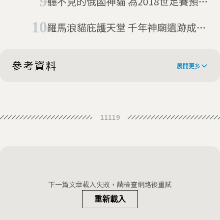
聽不見的俄國神貓 為2018世足賽預測
暖身
羅馬浪貓庇護天堂 千年神廟遺跡成貓
跳台
參考資料
展開更多
Grumpy Cat, whose scowl
11119
launched a million memes, dies
Grumpy Cat, the grouchy-faced
age 7
furball that launched a thousand
Grumpy Cat dies aged seven:
memes, is dead
'Some days are grumpier than
Grumpy Cat | Official Website
下一篇文章載入失敗，請檢查網路後重試
others'
重新載入
The unlikely star of SXSW: Grumpy