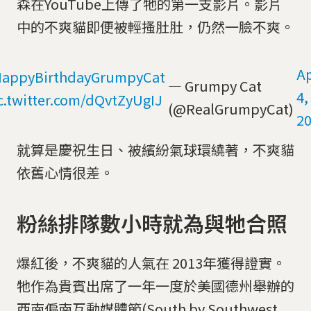
森在YouTube上傳了牠的第一支影片。影片
中的不爽貓即便被輕搔肚肚，仍然一臉不爽。
Ap
appyBirthdayGrumpyCat
— Grumpy Cat
4,
c.twitter.com/dQvtZyUgIJ
(@RealGrumpyCat)
2
就算是慶祝生日、被繽紛氣球環繞著，不爽貓
依舊心情很差。
粉絲排隊數小時就為與牠合照
爆紅後，不爽貓的人氣在 2013年獲得證實。
牠作為貴賓出席了一年一度於美國德州舉辦的
西南偏南互動媒體節(South by Southwest