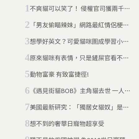
不爽貓可以笑了！ 侵權官司獲兩千多
萬賠償
「男友偷瞄辣妹」網路最紅情侶梗圖
主角躍上匈牙利政府廣告看板
想學好英文？可愛貓咪圖成學習小幫
手
原來貓咪有表情，只是鏟屎官看不
懂？
動物富豪 有致富捷徑!
《遇見街貓BOB》主角貓去世 一人一
貓感動全球
美國最新研究：「獨居女貓奴」是錯
誤的刻板印象
想不到的奢華日寵物超享受