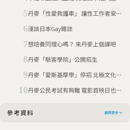
毒品
丹麥「性愛救護車」 讓性工作者安心
辦事
淺談日本Gay雜誌
想培養同理心嗎？ 來丹麥上個課吧
丹麥「駭客學院」公開招生
丹麥「愛斯基摩學」停招 北極文化遇
危機
丹麥公民考試有夠難 電影首映日也成
題目
參考資料
展開更多