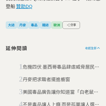
登船
贊助DQ
大誌
丹麥
毒品
雜誌
歐洲
分享
延伸閱讀
收起全部
危機四伏 墨西哥毒品肆虐威脅居民性
命
丹麥把求職者擺進櫥窗
美國毒品廣告讓你知道當「白老鼠」
的滋味
不是毒品讓人上癮 而是孤單讓人選了