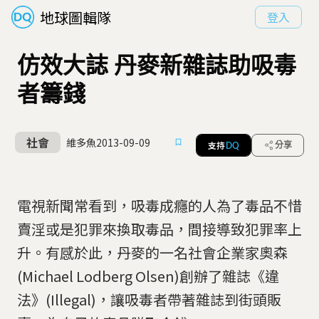
地球圖輯隊
登入
仿效大誌 丹麥新雜誌助吸毒
者籌錢
社會
維多魚
2013-09-09
支持
分享
DQ
電視新聞常看到，吸毒成癮的人為了毒品不惜
賣淫或是犯罪來換取毒品，間接導致犯罪率上
升。有感於此，丹麥的一名社會企業家奧森
(Michael Lodberg Olsen)創辦了雜誌《違
法》(Illegal)，讓吸毒者帶著雜誌到街頭販