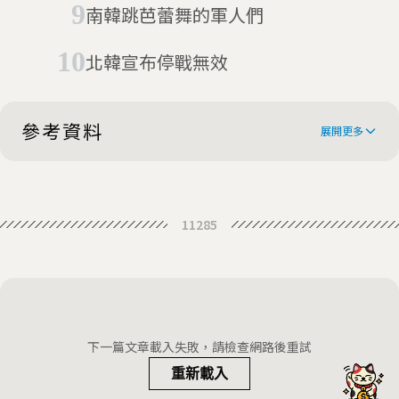
南韓跳芭蕾舞的軍人們
府：展現朝鮮半島的安全性
北韓宣布停戰無效
參考資料
展開更多
South Koreans get 5G service in
11285
'scariest place' on North Korea
5G is now available in the Korean
border
DMZ
South Koreans get 5G service in
'scariest place' on North Korea
下一篇文章載入失敗，請檢查網路後重試
border
重新載入