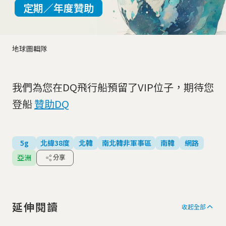
定期／年度贊助
地球圖輯隊
我們為您在DQ飛行船預留了VIP位子，期待您
登船
贊助DQ
5g
北緯38度
北韓
南北韓非軍事區
南韓
網路
亞洲
分享
延伸閱讀
收起全部