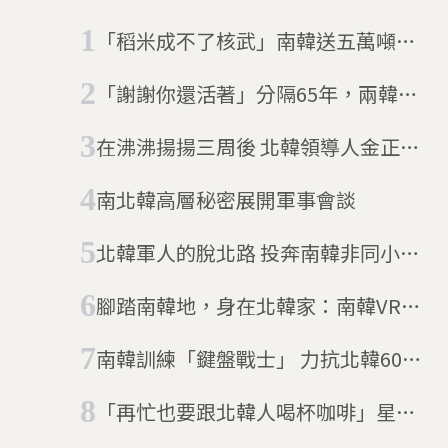
「稻米成不了核武」南韓送五萬噸米
到北韓
「謝謝你還活著」分隔65年，兩韓民
眾的再次見面會
在沸沸揚揚三周後 北韓領導人金正恩
的「復活」啟示錄
南北韓高層秘密展開軍事會談
北韓軍人的脫北路 投奔南韓非同小可
(11/22更新)
腳踏南韓地，身在北韓家：南韓VR計
畫 送脫北者「虛擬返鄉」
南韓訓練「鍵盤戰士」 力抗北韓6000
網軍
「再忙也要跟北韓人喝杯咖啡」星巴
克新分店開在南北韓交界 南韓政