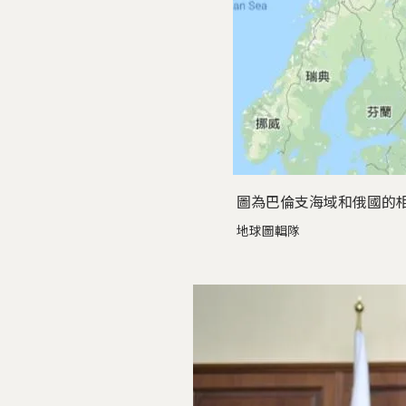
圖為巴倫支海域和俄國的
地球圖輯隊