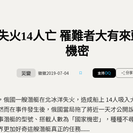
失火14人亡 罹難者大有來
機密
災變
徽徽
2019-07-04
支持
分享
DQ
，俄國一艘潛艇在北冰洋失火，造成船上 14人吸入
然而在事件發生後，俄國當局拖了將近一天才公開
事潛艇的型號、搭載人數為「國家機密」，種種不
更加好奇這艘潛艇真正的任務......