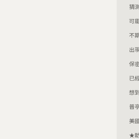
猜
可
不
出
保
已
想
普
美
★