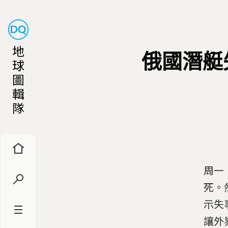
地
俄國潛艇
球
圖
輯
隊
周一
死。
示失
讓外界