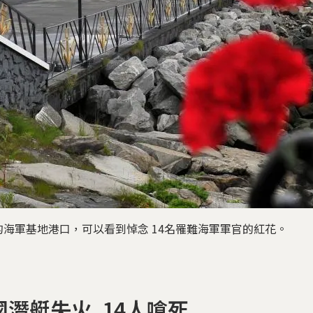
海軍基地港口，可以看到悼念 14名罹難海軍軍官的紅花。
國潛艇失火 14人嗆死