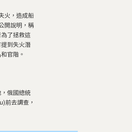
潛艇失火，造成船
才公開說明，稱
者為了拯救這
有提到失火潛
名和官階。
地，俄國總統
oigu)前去調查，