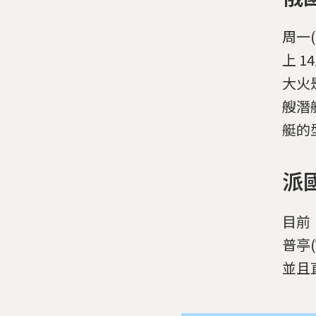
周一(
上 
大火
艘潛
艇的
派
目前
普亭(
並且