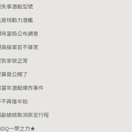
測失事潛艇型號
能是核動力潛艦
期待當局公布調查
現高級軍官不尋常
密到家很正常
經算是公開了
到當年潛艇爆炸事件
亭不再慢半拍
國副總統取消原定行程
助DQ一幣之力★