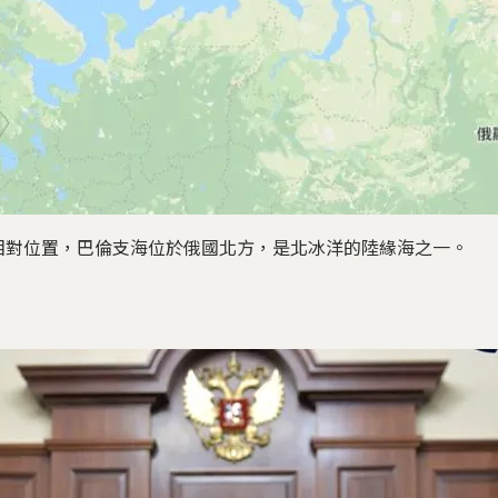
相對位置，巴倫支海位於俄國北方，是北冰洋的陸緣海之一。