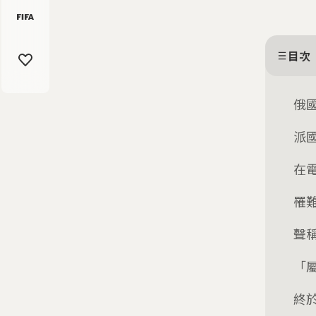
目次
俄國
派
在
罹
聲
「
終