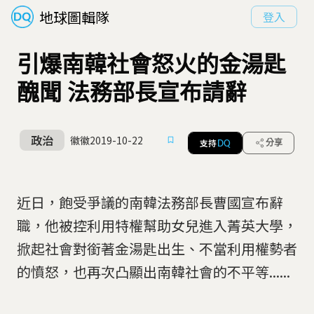
地球圖輯隊
登入
引爆南韓社會怒火的金湯匙
醜聞 法務部長宣布請辭
政治
徽徽
2019-10-22
支持
分享
DQ
近日，飽受爭議的南韓法務部長曹國宣布辭
職，他被控利用特權幫助女兒進入菁英大學，
掀起社會對銜著金湯匙出生、不當利用權勢者
的憤怒，也再次凸顯出南韓社會的不平等......