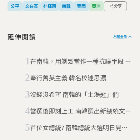
公平
文在寅
朴槿惠
南韓
曹國
亞洲
分享
延伸閱讀
收起全部
在南韓，用剃髮當作一種抗議手段 國
會議員要司法部長下台
奉行菁英主義 韓名校迷思濃
沒錢沒希望 南韓的「土湯匙」們
當選後即刻上工 南韓選出新總統文在
寅
首位女總統? 南韓總統大選明日見分
曉