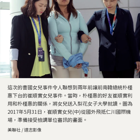
這次的曹國女兒事件令人聯想到兩年前讓前南韓總統朴槿
惠下台的崔順實女兒事件。當時，朴槿惠的好友崔順實利
用和朴槿惠的關係，將女兒送入梨花女子大學就讀。圖為
2017年5月31日，崔順實女兒(中)從國外飛抵仁川國際機
場，準備接受檢調單位審訊的畫面。
美聯社 / 達志影像