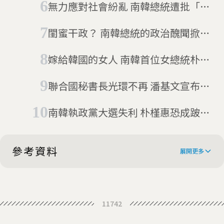
無力應對社會紛亂 南韓總統遭批「臨
時總統」
閨蜜干政？ 南韓總統的政治醜聞掀風
暴
嫁給韓國的女人 南韓首位女總統朴槿
惠
聯合國秘書長光環不再 潘基文宣布不
選南韓總統
南韓執政黨大選失利 朴槿惠恐成跛腳
總統
參考資料
展開更多
Coddling of ‘Gold-Spoon’
11742
Children Shakes South Korea’s
Understanding young Koreans'
Political Elite