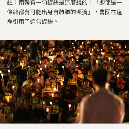
註：南韓有一句諺語是這麼說的：「即使是一
條龍都有可能出身自骯髒的溪流」，曹國在這
裡引用了這句諺語。