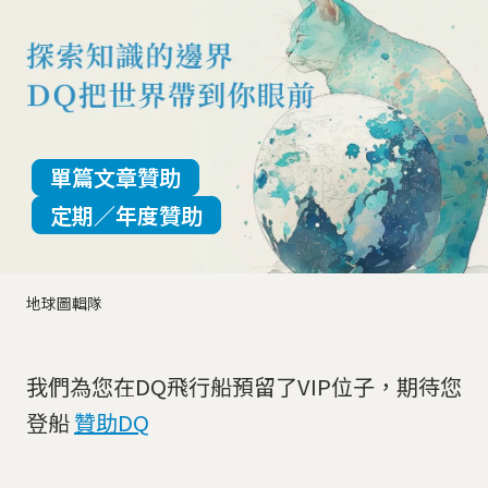
單篇文章贊助
定期／年度贊助
地球圖輯隊
我們為您在DQ飛行船預留了VIP位子，期待您
登船
贊助DQ