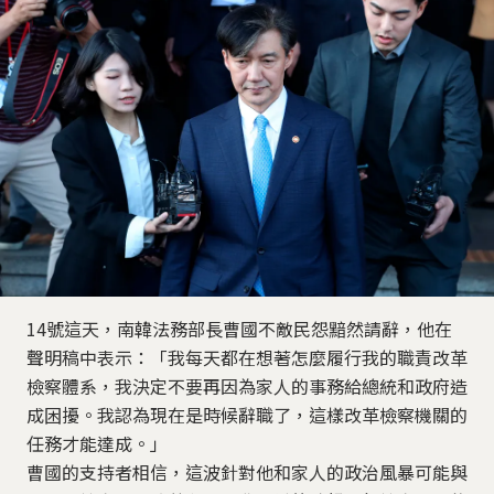
14號這天，南韓法務部長曹國不敵民怨黯然請辭，他在
聲明稿中表示：「我每天都在想著怎麼履行我的職責改革
檢察體系，我決定不要再因為家人的事務給總統和政府造
成困擾。我認為現在是時候辭職了，這樣改革檢察機關的
任務才能達成。」
曹國的支持者相信，這波針對他和家人的政治風暴可能與