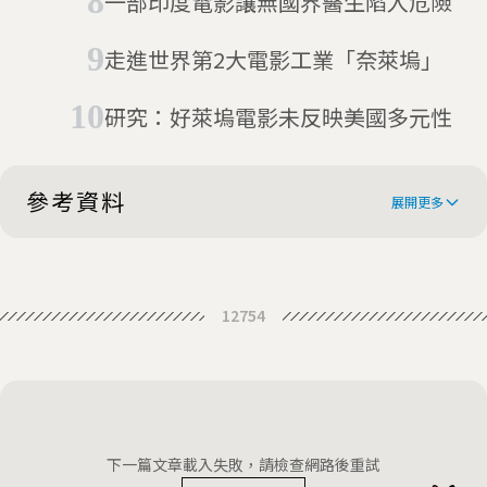
一部印度電影讓無國界醫生陷入危險
走進世界第2大電影工業「奈萊塢」
研究：好萊塢電影未反映美國多元性
參考資料
展開更多
As India Struggles With
12754
Coronavirus, Bollywood’s
Coronavirus: Three generations of
Biggest Star Tests Positive
Bollywood Bachchan family
Amitabh Bachchan is stable with
infected
mild symptoms, admitted in
Bollywood superstar Amitabh
下一篇文章載入失敗，請檢查網路後重試
isolation unit