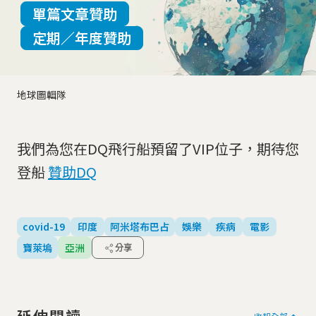
單篇文章贊助
定期／年度贊助
地球圖輯隊
我們為您在DQ飛行船預留了VIP位子，期待您
登船
贊助DQ
covid-19
印度
阿米塔布巴占
娛樂
疾病
電影
寶萊塢
亞洲
分享