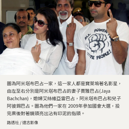
圖為阿米塔布巴占一家，這一家人都是寶萊塢著名影星，
由左至右分別是阿米塔布巴占的妻子賈雅巴占(Jaya
Bachchan)，媳婦艾絲維亞雷巴占，阿米塔布巴占和兒子
阿彼錫巴占。圖為他們一家在 2009年參加國會大選，投
完票後對著鏡頭亮出沾有印泥的指頭。
路透社 / 達志影像