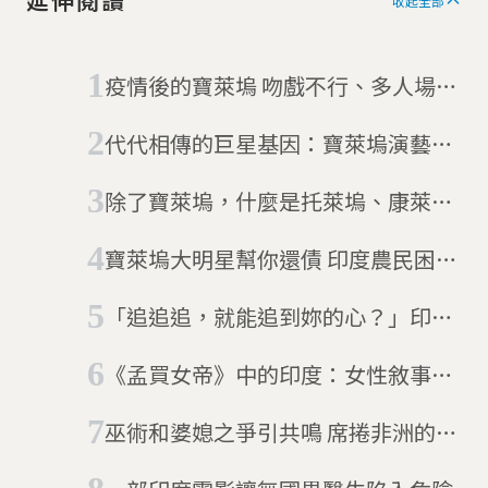
延伸閱讀
收起全部
疫情後的寶萊塢 吻戲不行、多人場景
也不行
代代相傳的巨星基因：寶萊塢演藝世
家大盤點
除了寶萊塢，什麼是托萊塢、康萊
塢？
寶萊塢大明星幫你還債 印度農民困境
受矚目
「追追追，就能追到妳的心？」印度
寶萊塢電影中歷史悠久的跟騷愛情夢
《孟買女帝》中的印度：女性敘事的
寶萊塢電影
巫術和婆媳之爭引共鳴 席捲非洲的
「奈萊塢」電影熱潮