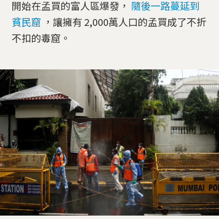
開始在孟買的富人區爆發，
隨後一路蔓延到
貧民窟
，讓擁有 2,000萬人口的孟買成了不折
不扣的毒窟。