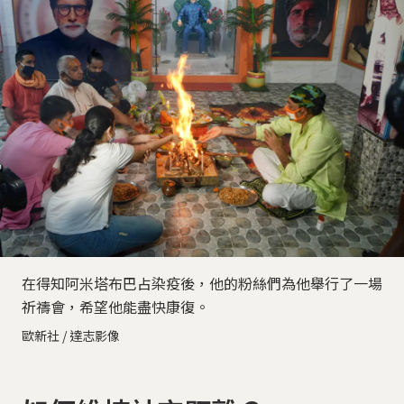
在得知阿米塔布巴占染疫後，他的粉絲們為他舉行了一場
祈禱會，希望他能盡快康復。
歐新社 / 達志影像