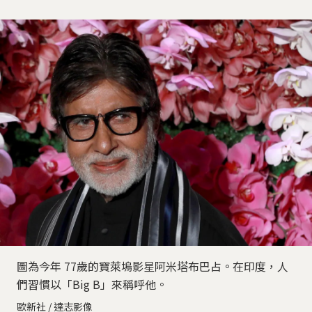
圖為今年 77歲的寶萊塢影星阿米塔布巴占。在印度，人
們習慣以「Big B」來稱呼他。
歐新社 / 達志影像