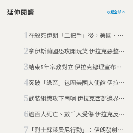
延伸閱讀
收起全部
在殺死伊朗「二把手」後，美國、伊
朗關係怎麼變？
拿伊斯蘭國恐攻開玩笑 伊拉克惡整名
人節目被停播
結束8年宗教對立 伊拉克總理宣布下
台
突破「綠區」包圍美國大使館 伊拉克
民眾的火爆抗議跨年夜
武裝組織攻下崗哨 伊拉克西部邊界失
守
逾百人死亡、數千人受傷 伊拉克反政
府示威不平靜
「烈士蘇萊曼尼行動」：伊朗發射22