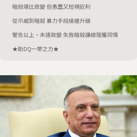
暗殺堪比政變 但愚蠢又短視近利
從示威到暗殺 暴力手段接連升級
警告以上，未達政變 失敗暗殺讓總理獲同情
★助DQ一幣之力★