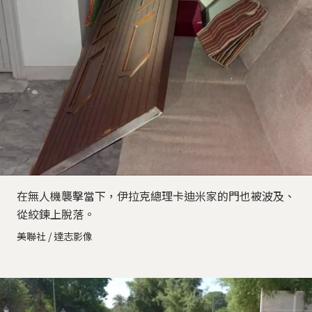
在無人機襲擊當下，伊拉克總理卡迪米家的門也被波及、
從絞鍊上脫落。
美聯社 / 達志影像