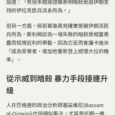
說道：「有很多間接證據表明暗殺是由伊朗支
持的伊拉克民兵派系所為。」
但另一方面，倘若幕後真兇確實是親伊朗派民
兵所為，斯利姆認為一場失敗的暗殺是相當愚
蠢而短視近利的舉動，因為它反而會讓卡迪米
「成為受害者，增加他重新登上總理大位的機
率」。
從示威到暗殺 暴力手段接連升
級
人在巴格達的政治分析師基茲維尼(Bassam
al-Qizwini)也持類似看法，尤其是近期一連