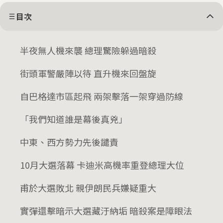
目次
半夜無人機來襲 總理驚險躲過暗殺
街頭軍警嚴陣以待 直升機來回盤旋
自巴格達市區起飛 兩架擊落一架穿過防線
「我們知道誰是幕後真兇」
中東、西方勢力先後譴責
10月大選落幕 卡迪米高機率重登總理大位
甫於大選敗北 親伊朗民兵嫌疑重大
實彈還擊暗示大選藏汙納垢 暗殺案是障眼法