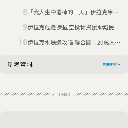
枚飛彈砲轟伊拉克美軍基地之後 川
「我人生中最棒的一天」伊拉克庫德
普：一切都好
人獨立公投沒在怕
伊拉克危機 美國空投物資援助難民
伊拉克水壩遭攻陷 聯合國：20萬人流
離失所
參考資料
展開更多
Iraq PM Mustafa al-Kadhimi decries
14450
'cowardly' attack on his home
Iraqi PM al-Kadhimi survives drone
attack on his home
Iraq's Prime Minister Targeted in
Assassination Attempt