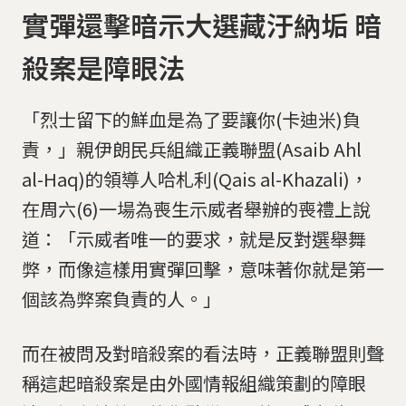
實彈還擊暗示大選藏汙納垢 暗
殺案是障眼法
「烈士留下的鮮血是為了要讓你(卡迪米)負
責，」親伊朗民兵組織正義聯盟(Asaib Ahl
al-Haq)的領導人哈札利(Qais al-Khazali)，
在周六(6)一場為喪生示威者舉辦的喪禮上說
道：「示威者唯一的要求，就是反對選舉舞
弊，而像這樣用實彈回擊，意味著你就是第一
個該為弊案負責的人。」
而在被問及對暗殺案的看法時，正義聯盟則聲
稱這起暗殺案是由外國情報組織策劃的障眼