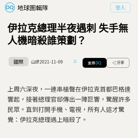
地球圖輯隊
登入
伊拉克總理半夜遇刺 失手無
人機暗殺誰策劃？
國際
山謬
2021-11-09
支持
分享
DQ
上周六深夜，一連串槍聲在伊拉克首都巴格達
響起，接著總理官邸傳出一陣巨響，驚醒許多
民眾。直到打開手機、電視，所有人這才驚
覺：伊拉克總理遇上暗殺了。