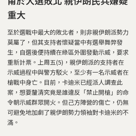
甫於大選敗北 親伊朗民兵嫌疑
重大
至於選戰中最大的敗北者，則非親伊朗派勢力
莫屬了，但其支持者懷疑當中有選舉舞弊發
生，自選後便持續在綠區外圍發動示威，要求
重新計票。上周五(5)，親伊朗派的支持者在
示威過程中與警方駁火，至少有一名示威者在
槍戰中身亡。目前，卡迪米已經派人調查此
案，想要釐清究竟是誰違反「禁止開槍」的命
令朝示威群眾開火。但己方陣營的傷亡，仍無
可避免地加劇了親伊朗勢力領袖對卡迪米的不
滿。