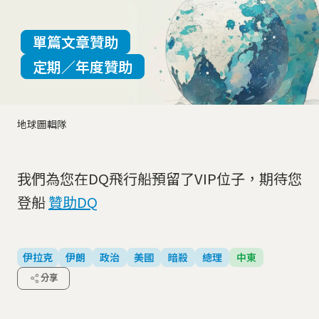
單篇文章贊助
定期／年度贊助
地球圖輯隊
我們為您在DQ飛行船預留了VIP位子，期待您
登船
贊助DQ
伊拉克
伊朗
政治
美國
暗殺
總理
中東
分享