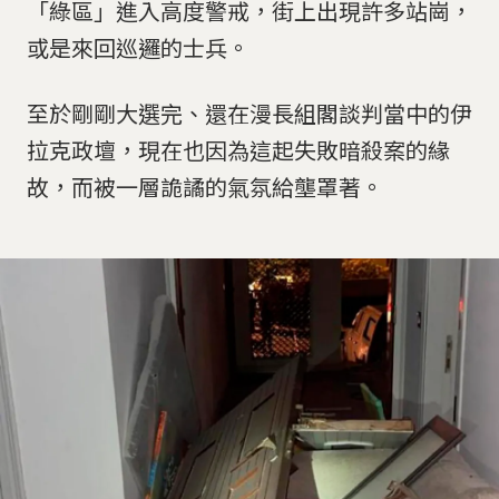
「綠區」進入高度警戒，街上出現許多站崗，
或是來回巡邏的士兵。
至於剛剛大選完、還在漫長組閣談判當中的伊
拉克政壇，現在也因為這起失敗暗殺案的緣
故，而被一層詭譎的氣氛給壟罩著。