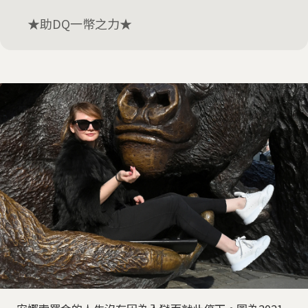
★助DQ一幣之力★