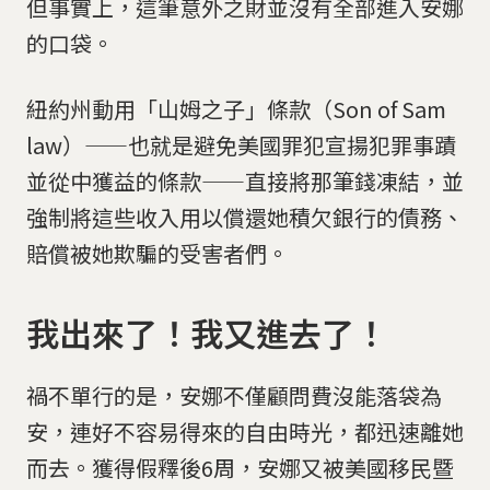
但事實上，這筆意外之財並沒有全部進入安娜
的口袋。
紐約州動用「山姆之子」條款（Son of Sam
law）——也就是避免美國罪犯宣揚犯罪事蹟
並從中獲益的條款——直接將那筆錢凍結，並
強制將這些收入用以償還她積欠銀行的債務、
賠償被她欺騙的受害者們。
我出來了！我又進去了！
禍不單行的是，安娜不僅顧問費沒能落袋為
安，連好不容易得來的自由時光，都迅速離她
而去。獲得假釋後6周，安娜又被美國移民暨