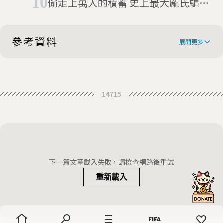
偷走上萬人的積蓄 史上最大龐氏騙局
算？
首腦馬多夫過世
參考資料
展開更多
Anna Sorokin on ‘Inventing
14715
Anna’ and Life After Rikers
Fake Heiress Who Swindled N.Y.’s
Elite Is Found Guilty
Where is Anna Delvey now and is
she still in prison?
EXCLUSIVE: Netflix paid fake
下一篇文章載入失敗，請檢查網路後重試
heiress Anna Sorokin $320,000 for
重新載入
Julia Garner On How She Won Over
its show about her, and she's
High-Society Scammer Anna
already used the money to pay off
Erasing Anna: From ICE detention,
Delvey