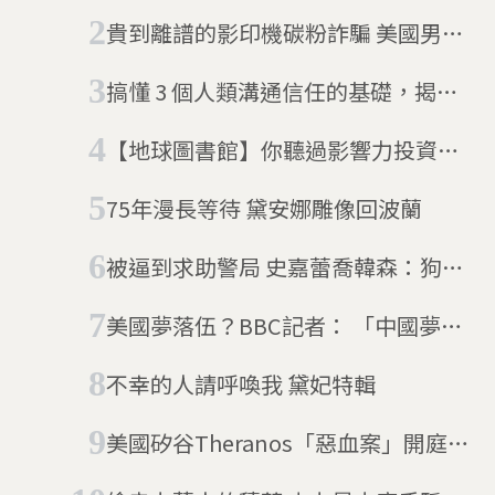
約遭判刑 我們為什麼喜歡這類故事？
貴到離譜的影印機碳粉詐騙 美國男子
得手近35億元
搞懂 3 個人類溝通信任的基礎，揭穿
《創造安娜》《Tinder大騙徒》的騙
【地球圖書館】你聽過影響力投資
人手法！
嗎？小心騙人的魔鬼藏在細節裡
75年漫長等待 黛安娜雕像回波蘭
（5/26更新）
被逼到求助警局 史嘉蕾喬韓森：狗仔
隊會害死第二個黛安娜王妃
美國夢落伍？BBC記者： 「中國夢」
正崛起
不幸的人請呼喚我 黛妃特輯
美國矽谷Theranos「惡血案」開庭
女版賈伯斯是過度天真還是老謀深