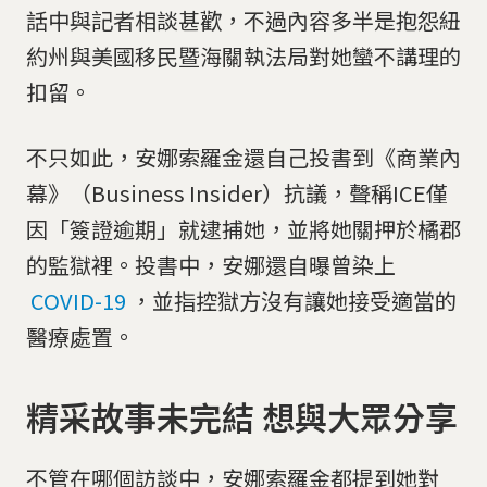
話中與記者相談甚歡，不過內容多半是抱怨紐
約州與美國移民暨海關執法局對她蠻不講理的
扣留。
不只如此，安娜索羅金還自己投書到《商業內
幕》（Business Insider）抗議，聲稱ICE僅
因「簽證逾期」就逮捕她，並將她關押於橘郡
的監獄裡。投書中，安娜還自曝曾染上
COVID-19
，並指控獄方沒有讓她接受適當的
醫療處置。
精采故事未完結 想與大眾分享
不管在哪個訪談中，安娜索羅金都提到她對