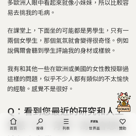
多歐洲人眼中看起來就像小妹妹，所以比較容
易去挑我的毛病。
在課堂上，下面坐的可能都是男學生，只有一
兩個女學生，那個氣氛就會變得很奇怪。例如
說偶爾會聽到學生評論我的身材或樣貌。
我有和其他一些在歐洲或美國的女性教授聊過
這樣的問題，似乎不少人都有類似的不太愉快
的經驗。感覺不是很好。
Q：看到您最近的研究和人工
智慧（AI）有關，為何會想往
首頁
搜尋
列表
世界盃
贊助