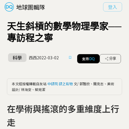
地球圖輯隊
登入
天生斜槓的數學物理學家──
專訪程之寧
科學
西西
2022-03-02
支持
分享
DQ
本文經授權轉載自友站
中研院 研之有物
文/ 郭雅欣、簡克志、美術
設計/ 林洵安、蔡宛潔
在學術與搖滾的多重維度上行
走