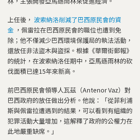
林，主張開發亞馬遜雨林來促進經濟。
上任後，
波索納洛削減了巴西原民會的資
金
，佩雷拉在巴西原民會的職位也遭到免
除；他不僅減少巴西環境保護局的執法活動，
還放任非法盜木與盜採。根據《華爾街郵報》
的統計，在波索納洛任期中，亞馬遜雨林的砍
伐面積已達15年來新高。
前巴西原民會領導人瓦茲（Antenor Vaz）對
巴西政府的放任做出分析。他說：「從菲利浦
斯與佩雷拉遭遇到的結果，可以看到有組織的
犯罪活動大量增加，這解釋了政府的公權力在
此地嚴重缺席。」