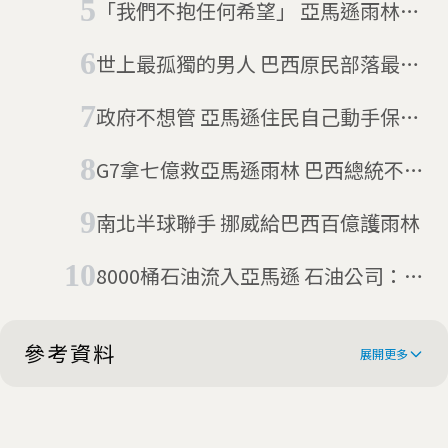
「我們不抱任何希望」 亞馬遜雨林七
萬件大火破紀錄
世上最孤獨的男人 巴西原民部落最後
血脈「洞人」死亡（2022更新）
政府不想管 亞馬遜住民自己動手保護
森林
G7拿七億救亞馬遜雨林 巴西總統不領
情
南北半球聯手 挪威給巴西百億護雨林
8000桶石油流入亞馬遜 石油公司：秘
魯原住民做的
參考資料
展開更多
The writer and the activist: how