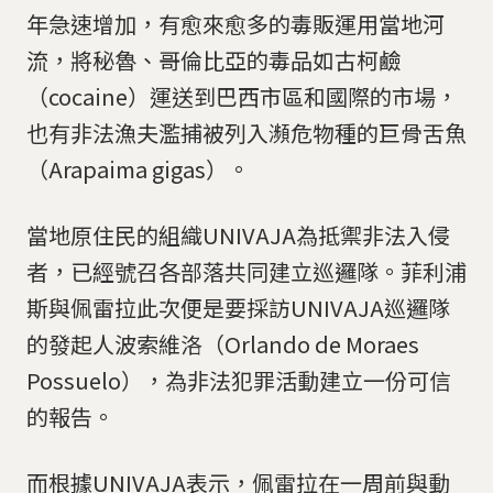
動從早上6點至晚上6點，在亞馬遜雨林北阿塔拉亞城鎮
年急速增加，有愈來愈多的毒販運用當地河
至雅瓦里谷的區域，協助搜尋菲利浦斯與佩雷拉的下落。
流，將秘魯、哥倫比亞的毒品如古柯鹼
（點擊右側看更多）
（cocaine）運送到巴西市區和國際的市場，
路透社 / 達志影像
也有非法漁夫濫捕被列入瀕危物種的巨骨舌魚
（Arapaima gigas）。
當地原住民的組織UNIVAJA為抵禦非法入侵
者，已經號召各部落共同建立巡邏隊。菲利浦
斯與佩雷拉此次便是要採訪UNIVAJA巡邏隊
的發起人波索維洛（Orlando de Moraes
Possuelo），為非法犯罪活動建立一份可信
的報告。
而根據UNIVAJA表示，佩雷拉在一周前與動