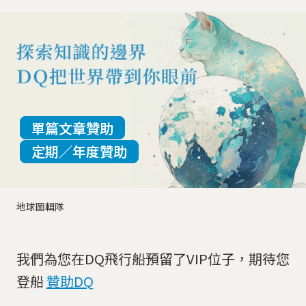
單篇文章贊助
定期／年度贊助
地球圖輯隊
我們為您在DQ飛行船預留了VIP位子，期待您
登船
贊助DQ