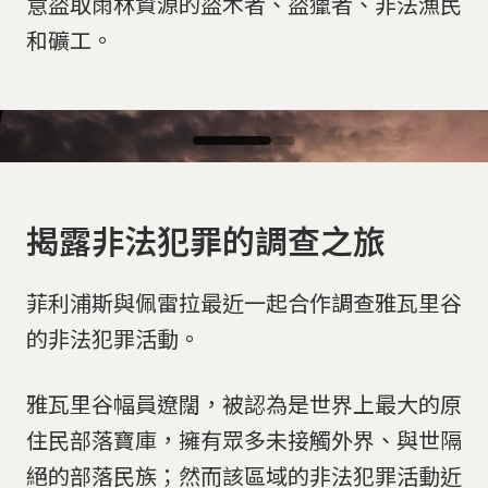
意盜取雨林資源的盜木者、盜獵者、非法漁民
和礦工。
揭露非法犯罪的調查之旅
菲利浦斯與佩雷拉最近一起合作調查雅瓦里谷
的非法犯罪活動。
雅瓦里谷幅員遼闊，被認為是世界上最大的原
住民部落寶庫，擁有眾多未接觸外界、與世隔
在巴西警力還未出動搜救時，UNIVAJA的原住民成員主
絕的部落民族；然而該區域的非法犯罪活動近