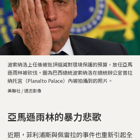
波索納洛上任後被批評縮減對環境保護的預算，放任亞馬
遜雨林被砍伐。圖為巴西總統波索納洛在總統辦公室普拉
納托宮（Planalto Palace）內被拍攝到的照片。
美聯社 / 達志影像
亞馬遜雨林的暴力悲歌
近期，菲利浦斯與佩雷拉的事件也重新引起全