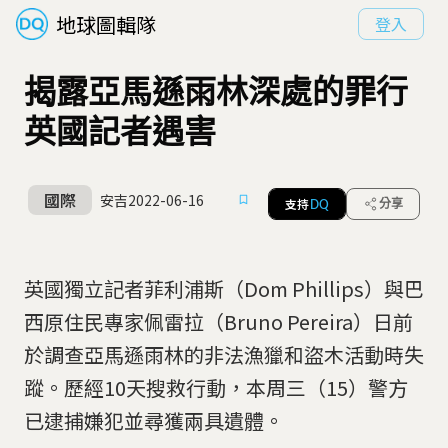
地球圖輯隊
登入
揭露亞馬遜雨林深處的罪行
英國記者遇害
國際
安吉
2022-06-16
支持
分享
DQ
英國獨立記者菲利浦斯（Dom Phillips）與巴
西原住民專家佩雷拉（Bruno Pereira）日前
於調查亞馬遜雨林的非法漁獵和盜木活動時失
蹤。歷經10天搜救行動，本周三（15）警方
已逮捕嫌犯並尋獲兩具遺體。