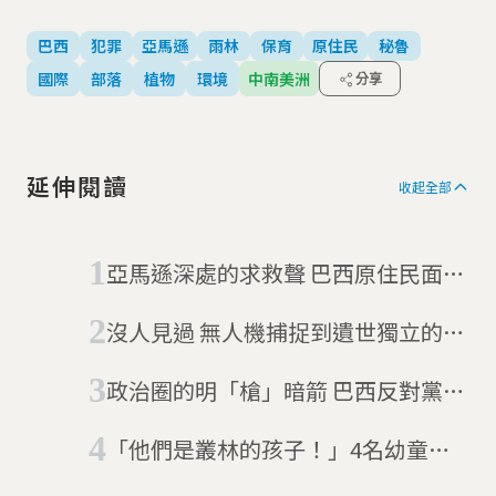
巴西
犯罪
亞馬遜
雨林
保育
原住民
秘魯
國際
部落
植物
環境
中南美洲
分享
延伸閱讀
收起全部
亞馬遜深處的求救聲 巴西原住民面臨
滅絕危機
沒人見過 無人機捕捉到遺世獨立的亞
馬遜部落
政治圈的明「槍」暗箭 巴西反對黨成
員慶生遭槍殺
「他們是叢林的孩子！」4名幼童於
亞馬遜雨林失蹤40日後奇蹟生還