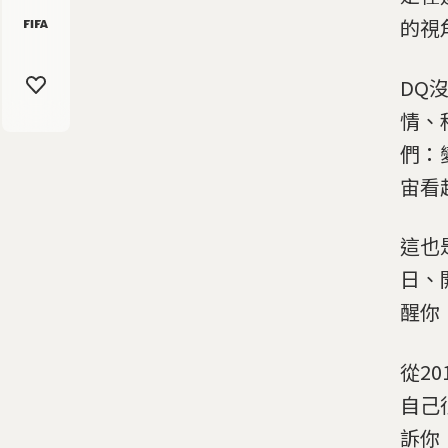
的視
DQ
情、
們：
宙看
這也
日、
醒你
從2
自己
訴你