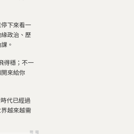
意停下來看一
地緣政治、歷
功課。
飛得穩；不一
攤開來給你
金時代已經過
世界越來越需