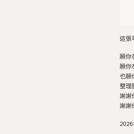
這張
願你
願你
也願
整理
謝謝
謝謝
20