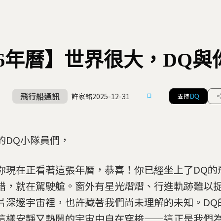
26年曆】世界很大，DQ
飛行船通訊
許家銘
2025-12-31
支持
DQ
的DQ小隊員們，
你現在正看著這張年曆，恭喜！你已經坐上了DQ的
錯，就在駕駛艙。窗外有星光熠熠、行進軌跡難以
片深邃宇宙裡，也許藏著我們尚未理解的未知。DQ
這樣安靜又熱鬧的宇宙中自在穿梭——這正是我們為2