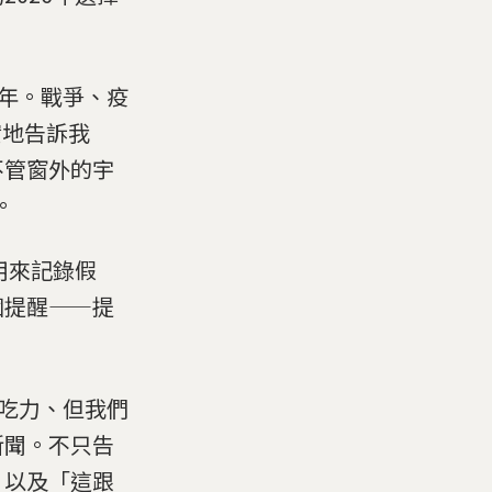
一年。戰爭、疫
實地告訴我
不管窗外的宇
。
用來記錄假
個提醒——提
點吃力、但我們
新聞。不只告
，以及「這跟