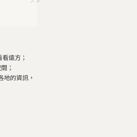
。
看看遠方；
空間；
各地的資訊，