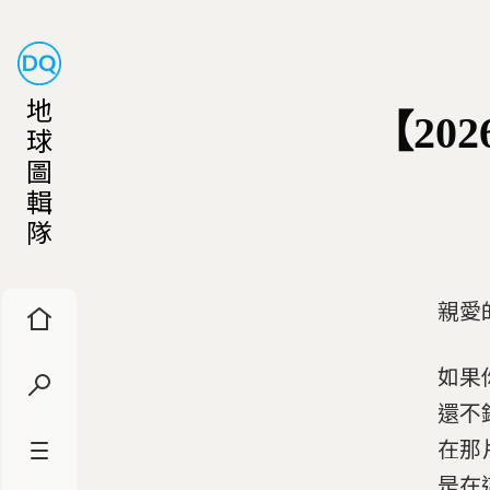
地
【20
球
圖
輯
隊
親愛
如果
還不
在那
是在