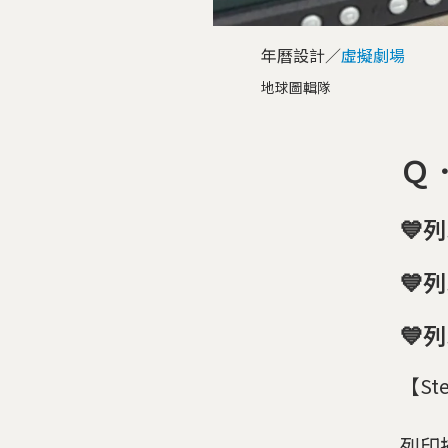
年曆設計／
虛擬劇場
地球圖輯隊
Ｑ．
💙
💙列
💙
【St
列印