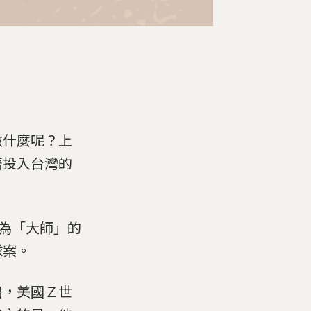
做什麼呢？上
著投入台灣的
稱為「大師」的
球案。
出，美國Ｚ世