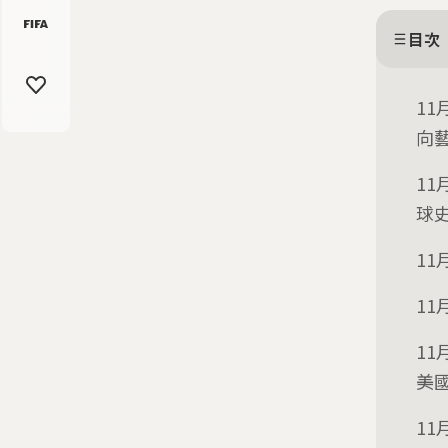
目次
1
向
1
球
1
1
1
美
1