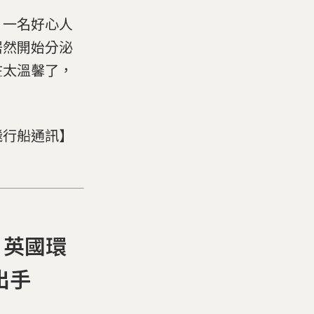
：一名好心人
居然開始分泌
在太溫馨了，
飛行船通訊】
」英國環
出手