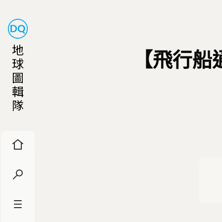
地
【飛行船
球
圖
輯
隊