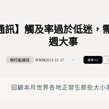
通訊】觸及率過於低迷，
週大事
飛行船通訊
許家銘
2023-11-17
支持
DQ
回顧本月世界各地正發生那些大小