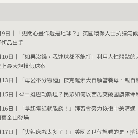
1月9日｜「更關心畫作還是地球？」英國環保人士抗議氣
藝術品出手
1月10日｜「如果沒錢，我連球都不能打」利用人性弱點的
史上最大規模假球案
1月13日｜「母愛不分物種」傑克羅素犬自願當養母，親自
1月15日｜🍉＝挺巴勒斯坦？民眾如何以西瓜突破國旗禁令
1月16日｜「拿起電話就能談！」拜習會努力恢復中美溝通 
國舊金山登場
1月17日｜「火辣床戲太多了！」美國Ｚ世代想看的是，貼