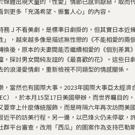
於媒體出現大量的「性愛」情節已感到厭惡，取而
看到更多「充滿希望、振奮人心」的內容。
特務Ｊ不看美劇，是標準日劇掛的，但其實日本近
性」，越來越多像是描述無性戀的《不能相愛的兩
轉換後，原本的夫妻間能否繼續相愛的《個別差異
檔，探討男女間純友誼的《最喜歡的花》。這些日
去的浪漫愛情劇，重新檢視不同類型的情感關係。
樂，當然也有國際大事。2023年國際大事亞太經濟
PEC），於本月15至17日美國舉辦，而世界矚目的
又要穿上什麼傳統服飾，而是時隔六年再次訪問美
習近平的訪美行程。另一邊，以巴烽火仍未停歇，
社群平台審查，改用「西瓜」的圖案作為支持巴勒