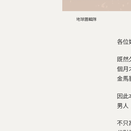
地球圖輯隊
各位
既然
個月
金馬
因此
男人
不只