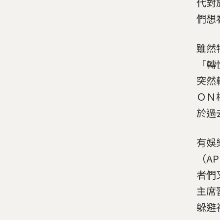
代對
們想
雖然
「轉
突然
ＯＮ
於過
有娛
（A
者們
主席
躲避