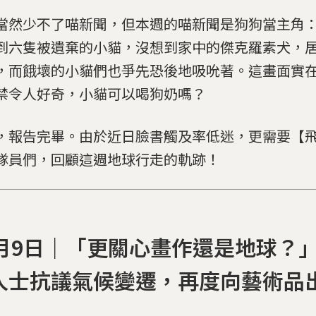
當然少不了喵新聞，但本週的喵新聞是狗狗當主角
到六隻被遺棄的小貓，沒想到家中的傑克羅素犬，
，而餓壞的小貓們也爭先恐後地吸吮著。這畫面實
禁令人好奇，小貓可以喝狗奶嗎？
，報告完畢。由於近日臉書觸及率低迷，更需要【
隊員們，回顧這週地球行走的軌跡！
1月9日｜「更關心畫作還是地球？
人士抗議氣候變遷，再度向藝術品