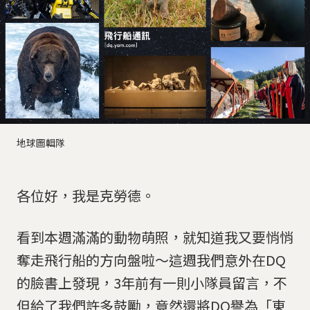
地球圖輯隊
各位好，我是克勞德。
看到本週滿滿的動物萌照，就知道我又要悄悄
奪走飛行船的方向盤啦～這週我們意外在DQ
的臉書上發現，3年前有一則小隊員留言，不
但給了我們許多鼓勵，竟然還將DQ譽為「東