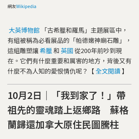
網友
Wikipedia
大英博物館
「古希臘和羅馬」主題展區中，
有組被稱為必看展品的「帕德嫩神廟石雕」，
這組雕塑讓
希臘
和
英國
從200年前吵到現
在。它們有什麼重要和厲害的地方，背後又有
什麼不為人知的愛恨情仇呢？【
全文閱讀
】
10月2日｜「我到家了！」帶
祖先的靈魂踏上返鄉路 蘇格
蘭歸還加拿大原住民圖騰柱