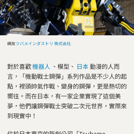
網友
ツバメインダストリ 株式会社
對於喜歡
機器人
、模型、
日本
動漫的人而
言，「機動戰士鋼彈」系列作品是不少人的起
點，裡頭帥氣作戰、變身的鋼彈，更是熱切的
嚮往。而在日本，有一家企業實現了這個美
夢，他們讓鋼彈戰士突破二次元世界，實際來
到現實中！
位於日本東京的新創公司「Tsubame