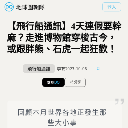
地球圖輯隊
登入
【飛行船通訊】4天連假要幹
麻？走進博物館穿梭古今，
或跟胖熊、石虎一起狂歡！
飛行船通訊
李芸
2023-10-06
支持
分享
DQ
回顧本月世界各地正發生那
些大小事