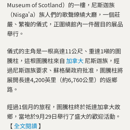
Museum of Scotland）的一樓，尼斯迦族
（Nisga'a）族人們的歌聲繚繞大廳，一個莊
嚴、繁複的儀式，正圍繞館內一件醒目的展品
舉行。
儀式的主角是一根高達11公尺、重達1噸的圖
騰柱，這根圖騰柱來自
加拿大
尼斯迦族，經
過尼斯迦族要求、蘇格蘭政府批准，圖騰柱將
展開長達4,200英里（約6,760公里）的返鄉
路。
經過1個月的旅程，圖騰柱終於抵達加拿大故
鄉，當地於9月29日舉行了盛大的歡迎活動。
【
全文閱讀
】