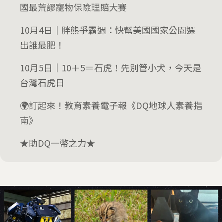
國最荒謬寵物保險理賠大賽
10月4日｜胖熊爭霸週：快幫美國國家公園選
出誰最肥！
10月5日｜10＋5＝石虎！先別管小犬，今天是
台灣石虎日
🌍訂起來！教育素養電子報《DQ地球人素養指
南》
★助DQ一幣之力★