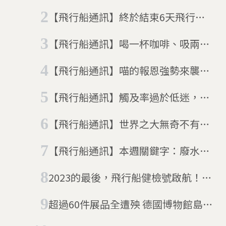
獲，這個9月不太平？中秋來點紅酒
【飛行船通訊】終於結束6天飛行，
壓壓驚
任務達成！倒數3秒準備降落動物星
【飛行船通訊】喝一杯咖啡、吸兩口
球
貓狗，跟10月說聲再見！再見！再
【飛行船通訊】喵的報恩強勢來襲！
見！
搭上南瓜飛船，跟著喵星人一起漫遊
【飛行船通訊】觸及率過於低迷，需
地球
要這篇回顧本週大事
【飛行船通訊】世界之大無奇不有，
但奇葩的事情會不會有點太多
【飛行船通訊】本週關鍵字：廢水、
核廢、貓咪
2023的最後，飛行船健檢號啟航！跟
著DQ一起為自己健檢
超過60件展品全遭殃 德國博物館島展
品被神秘人士破壞