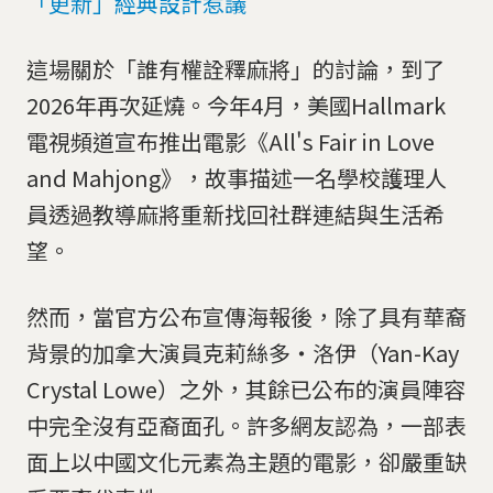
「更新」經典設計惹議
這場關於「誰有權詮釋麻將」的討論，到了
2026年再次延燒。今年4月，美國Hallmark
電視頻道宣布推出電影《All's Fair in Love
and Mahjong》，故事描述一名學校護理人
員透過教導麻將重新找回社群連結與生活希
望。
然而，當官方公布宣傳海報後，除了具有華裔
背景的加拿大演員克莉絲多・洛伊（Yan-Kay
Crystal Lowe）之外，其餘已公布的演員陣容
中完全沒有亞裔面孔。許多網友認為，一部表
面上以中國文化元素為主題的電影，卻嚴重缺