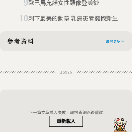
歐巴馬允諾女性頭像登美鈔
刺下最美的勳章 乳癌患者擁抱新生
參考資料
展開更多
Philly's Mah-Jawn Mahjong Club
16976
takes the game to new levels
Why Everyone Is Suddenly Playing
Mahjong (Again)
Mahjong Is More Popular Than
Ever. Here’s Why So Many
Why Mahjong Is Suddenly
下一篇文章載入失敗，請檢查網路後重試
Americans Are Playing Again. Read
Becoming A Cultural And Social
重新載入
more at:
Pung! Clicking Tiles and the
Obsession