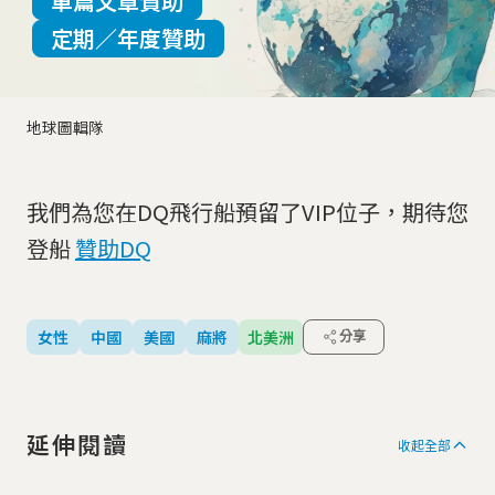
單篇文章贊助
定期／年度贊助
地球圖輯隊
我們為您在DQ飛行船預留了VIP位子，期待您
登船
贊助DQ
女性
中國
美國
麻將
北美洲
分享
延伸閱讀
收起全部