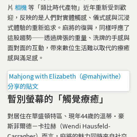
片
相機
等「類比時代產物」近年重新受到歡
迎，反映的是人們對實體觸感、儀式感與沉浸
式體驗的重新追求。麻將的復興，同樣呼應了
這股趨勢——透過牌張的重量、洗牌的手感與
面對面的互動，帶來數位生活難以取代的療癒
感與滿足感。
Mahjong with Elizabeth（@mahjwithe）
分享的貼文
暫別螢幕的「觸覺療癒」
對居住在華盛頓特區、現年44歲的溫蒂·豪
斯菲爾德－卡拉赫（Wendi Hausfeld-
Carragher）而言，麻將的魅力同時來自社交