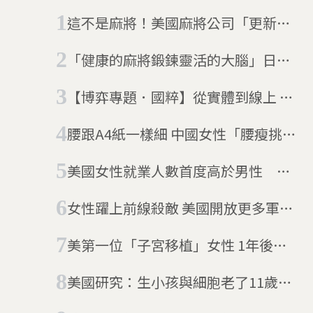
這不是麻將！美國麻將公司「更新」
經典設計惹議
「健康的麻將鍛鍊靈活的大腦」日本
小學生的課後娛樂瘋打麻將
【博弈專題．國粹】從實體到線上 追
尋方桌上的麻雀
腰跟A4紙一樣細 中國女性「腰瘦挑
戰」被砲轟
美國女性就業人數首度高於男性
「居家男友」成為社群新趨勢
女性躍上前線殺敵 美國開放更多軍職
歡迎女大兵
美第一位「子宮移植」女性 1年後可
懷孕
美國研究：生小孩與細胞老了11歲有
關聯