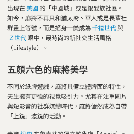
出現在
美國
的「中國城」或是銀髮族社區。
如今，麻將不再只和猶太裔、華人或是長輩社
群畫上等號，而是搖身一變成為
千禧世代
與
Ｚ世代
眼中，最時尚的新社交生活風格
（Lifestyle）。
五顏六色的麻將美學
不同於紙牌遊戲，麻將具備立體牌面的特性，
天生擁有更強的視覺吸引力。尤其在注重圖片
與短影音的社群媒體時代，麻將儼然成為自帶
「上鏡」濾鏡的活動。
走進
紐約
布魯克林的獨立雜貨店「Annie’s