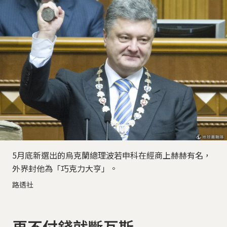
5月底新選出的烏克蘭總理波若申科在經商上赫赫有名，
外界封他為「巧克力大亨」。
路透社
再不付錢就斷瓦斯