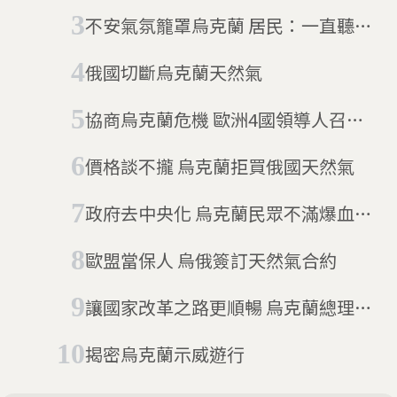
不安氣氛籠罩烏克蘭 居民：一直聽到
槍聲
俄國切斷烏克蘭天然氣
協商烏克蘭危機 歐洲4國領導人召開
會議
價格談不攏 烏克蘭拒買俄國天然氣
政府去中央化 烏克蘭民眾不滿爆血腥
衝突
歐盟當保人 烏俄簽訂天然氣合約
讓國家改革之路更順暢 烏克蘭總理請
辭
揭密烏克蘭示威遊行