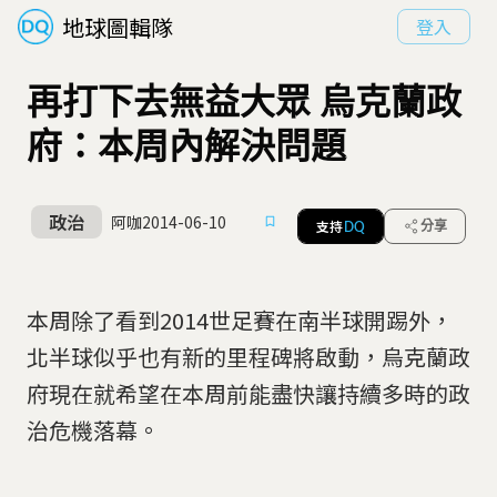
地球圖輯隊
登入
再打下去無益大眾 烏克蘭政
府：本周內解決問題
政治
阿咖
2014-06-10
支持
分享
DQ
本周除了看到2014世足賽在南半球開踢外，
北半球似乎也有新的里程碑將啟動，烏克蘭政
府現在就希望在本周前能盡快讓持續多時的政
治危機落幕。