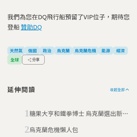
我們為您在DQ飛行船預留了VIP位子，期待您
登船
贊助DQ
天然氣
俄國
政治
烏克蘭
烏克蘭危機
能源
經濟
全球
分享
延伸閱讀
收起全部
糖果大亨和鐵拳博士 烏克蘭選出新任
總理市長
烏克蘭危機懶人包