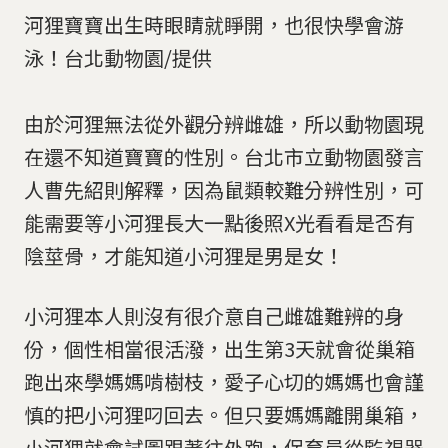
河狸寶寶出生時眼睛就睜開，也很快學會游
泳！台北動物園/提供
由於河狸無法從外觀分辨雌雄，所以動物園現
在還不知道寶寶的性別。台北市立動物園發言
人曹先紹則解釋，因為鼠類較難分辨性別，可
能需要等小河狸長大一點後照X光看看是否有
陰莖骨，才能知道小河狸是男是女！
小河狸本人則沒有很介意自己雌雄難辨的身
份，個性相當很活潑，出生第3天就會從巢箱
跑出來學媽媽啃樹枝，愛子心切的媽媽也會謹
慎的把小河狸叼回去。但只要媽媽離開巢箱，
小河狸就會試圖跟著往外跑，保育員從監視器