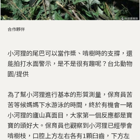
合作夥伴
小河狸的尾巴可以當作槳、啃樹時的支撐，還
能拍打水面警示，是不是很有趣呢？台北動物
園/提供
為了幫小河狸進行基本的形質測量，保育員苦
苦等候媽媽下水游泳的時間，終於有機會一睹
小河狸的廬山真面目，大家第一個反應都是寶
寶的頭好大。保育員也觀察到小河狸已經學會
啃樹枝，口腔上方左右各有1顆臼齒，下方左