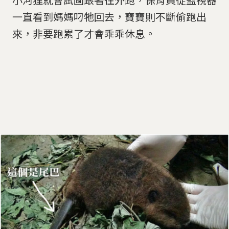
一直看到媽媽叼牠回去，寶寶則不斷偷跑出
來，非要跑累了才會乖乖休息。