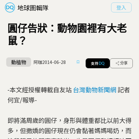
地球圖輯隊
登入
圓仔告狀：動物園裡有大老
鼠？
動植物
阿咖
2014-06-28
支持
分享
DQ
-本文經授權轉載自友站
台灣動物新聞網
記者
何宜/報導-
即將滿周歲的圓仔，身形與體重都比以前大得
多，但撒嬌的圓仔現在仍會黏著媽媽喝奶，而