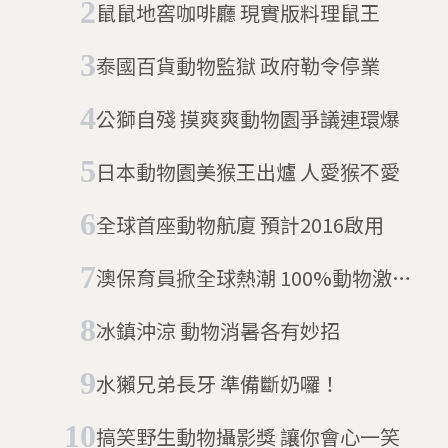
鼠鼠地窖咖啡廳 現實版料理鼠王
泰國百貨動物監獄 政府勒令停業
公獅自殘 摸爽爽動物園爭議連環爆
日本動物園美猴王出爐 人愛猴不愛
全球首座動物航廈 預計2016啟用
澳保育員掀全球熱潮 100%動物激似
照
冰鎮沖涼 動物消暑各有妙招
水獺兄弟長牙 準備斷奶囉！
搞笑野生動物攝影獎 讓你會心一笑