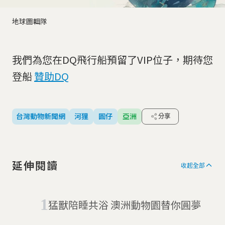
地球圖輯隊
我們為您在DQ飛行船預留了VIP位子，期待您
登船
贊助DQ
台灣動物新聞網
河狸
圓仔
亞洲
分享
延伸閱讀
收起全部
猛獸陪睡共浴 澳洲動物園替你圓夢