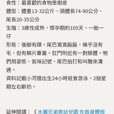
食性：最喜歡的食物是樹皮
體型：體重13-32公斤、頭體長74-90公分、
尾長20-35公分
生殖：3歲性成熟，懷孕期約105天，一胎一
仔
形態：後腳有蹼。尾巴寬寬扁扁，幾乎沒有
毛，但有鱗片覆蓋。肛門附近有一對腺體。牠
們用姿態、氣味記號、尾巴拍打和叫聲來溝
通。
資料記載小河狸出生24小時就會游泳，2個星
期左右斷奶。
​延伸閱讀：《
水獺兄弟進幼兒園 先做身體檢