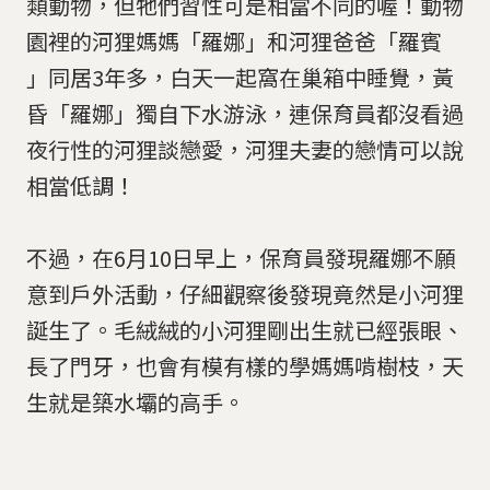
類動物，但牠們習性可是相當不同的喔！動物
園裡的河狸媽媽「羅娜」和河狸爸爸「羅賓
」同居3年多，白天一起窩在巢箱中睡覺，黃
昏「羅娜」獨自下水游泳，連保育員都沒看過
夜行性的河狸談戀愛，河狸夫妻的戀情可以說
相當低調！
不過，在6月10日早上，保育員發現羅娜不願
意到戶外活動，仔細觀察後發現竟然是小河狸
誕生了。毛絨絨的小河狸剛出生就已經張眼、
長了門牙，也會有模有樣的學媽媽啃樹枝，天
生就是築水壩的高手。