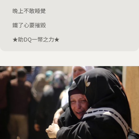
晚上不敢睡覺
鐵了心要摧毀
★助DQ一幣之力★