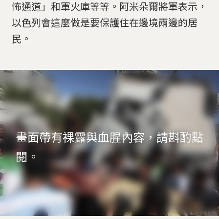
怖通道」和軍火庫等等。阿米朵爾將軍表示，
以色列會這麼做是要保護住在邊境兩邊的居
民。
畫面帶有裸露與血腥內容，請斟酌點
閱。