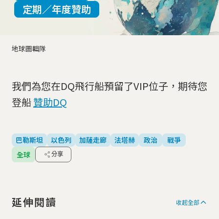
定期／年度贊助
地球圖輯隊
我們為您在DQ飛行船預留了VIP位子，期待您
登船
贊助DQ
巴勒斯坦
以色列
加薩走廊
法塔赫
政治
戰爭
全球
分享
延伸閱讀
收起全部