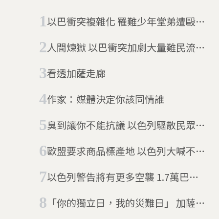
以巴衝突複雜化 罹難少年堂弟遭毆引
國際譁然
人間煉獄 以巴衝突加劇大量難民流離
失所
看透加薩走廊
作家：媒體決定你該同情誰
臭到讓你不能抗議 以色列驅散民眾出
奇招
歐盟要求商品標產地 以色列大喊不公
平
以色列警告將有更多空襲 1.7萬巴勒
斯坦人逃出家園
「你的獨立日，我的災難日」 加薩走
廊衝突超過58人亡