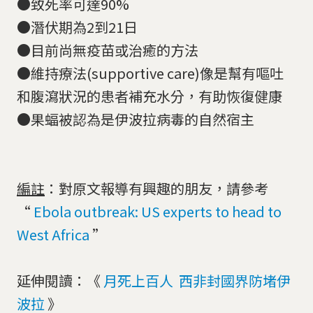
●致死率可達90%
●潛伏期為2到21日
●目前尚無疫苗或治癒的方法
●維持療法(supportive care)像是幫有嘔吐
和腹瀉狀況的患者補充水分，有助恢復健康
●果蝠被認為是伊波拉病毒的自然宿主
編註
：對原文報導有興趣的朋友，請參考
“
Ebola outbreak: US experts to head to
West Africa
”
延伸閱讀：《
月死上百人 西非封國界防堵伊
波拉
》