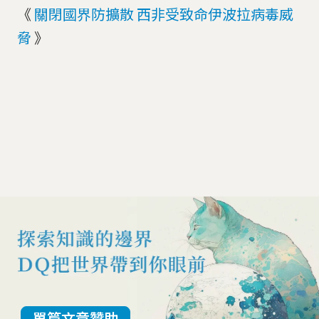
《
關閉國界防擴散 西非受致命伊波拉病毒威
脅
》
單篇文章贊助