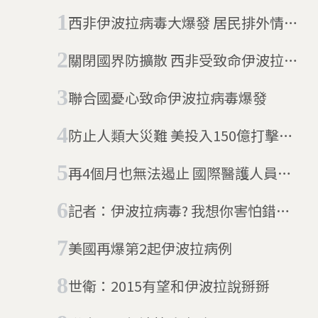
西非伊波拉病毒大爆發 居民排外情緒
增加醫療困難
關閉國界防擴散 西非受致命伊波拉病
毒威脅
聯合國憂心致命伊波拉病毒爆發
防止人類大災難 美投入150億打擊伊
波拉病毒
再4個月也無法遏止 國際醫護人員持
續對抗西非伊波拉危機
記者：伊波拉病毒? 我想你害怕錯方
向了
美國再爆第2起伊波拉病例
世衛：2015有望和伊波拉說掰掰