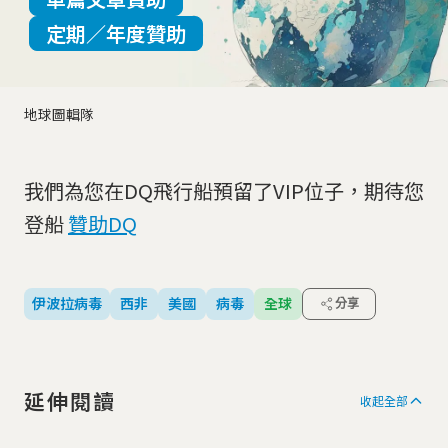
定期／年度贊助
地球圖輯隊
我們為您在DQ飛行船預留了VIP位子，期待您
登船
贊助DQ
伊波拉病毒
西非
美國
病毒
全球
分享
延伸閱讀
收起全部