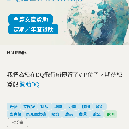
單篇文章贊助
定期／年度贊助
地球圖輯隊
我們為您在DQ飛行船預留了VIP位子，期待您
登船
贊助DQ
丹麥
立陶宛
制裁
波蘭
芬蘭
俄國
政治
烏克蘭
烏克蘭危機
經濟
農夫
農業
歐盟
歐洲
分享