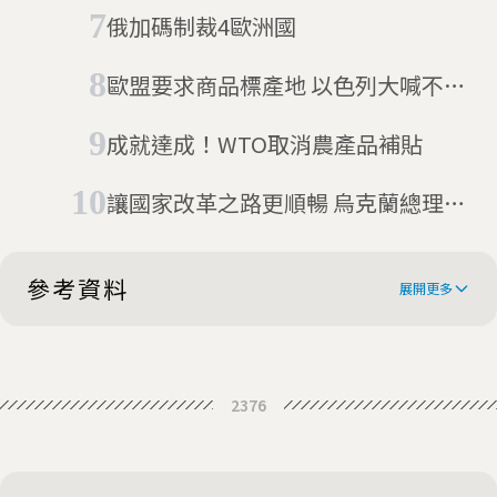
俄加碼制裁4歐洲國
歐盟要求商品標產地 以色列大喊不公
平
成就達成！WTO取消農產品補貼
讓國家改革之路更順暢 烏克蘭總理請
辭
參考資料
展開更多
EU compensates fruit and veg
2376
growers hit by Russian ban