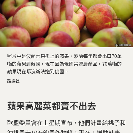
照片中是波蘭水果攤上的蘋果，波蘭每年都會出口70萬
噸的蘋果到俄國，現在因為俄國禁運農產品，70萬噸的
蘋果現在都沒辦法送到俄國。
路透社
蘋果高麗菜都賣不出去
歐盟委員會在上星期宣布，他們計畫給桃子和
油桃農夫10%的農作物錢，現在，援助計畫