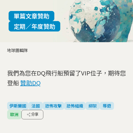
單篇文章贊助
定期／年度贊助
地球圖輯隊
我們為您在DQ飛行船預留了VIP位子，期待您
登船
贊助DQ
伊斯蘭國
法國
恐怖攻擊
恐怖組織
綁架
導遊
歐洲
分享