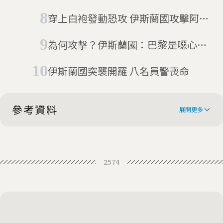
穿上白袍發動恐攻 伊斯蘭國攻擊阿富
汗醫院
為何攻擊？伊斯蘭國：巴黎是噁心與
墮落之都(11/20更新傷亡人數)
伊斯蘭國突襲開羅 八名員警喪命
參考資料
展開更多
ISIL-linked group beheads French
2574
captive
ISIL ally abducts Frenchman in
Algeria