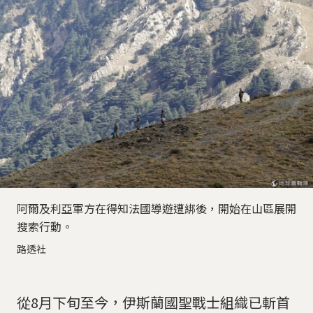
阿爾及利亞軍方在得知法國導遊遭綁後，開始在山區展開
搜索行動。
路透社
從8月下旬至今，伊斯蘭國聖戰士組織已斬首