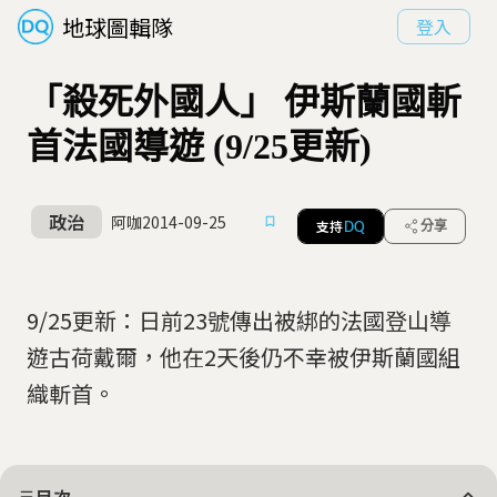
地球圖輯隊
登入
「殺死外國人」 伊斯蘭國斬
首法國導遊 (9/25更新)
政治
阿咖
2014-09-25
支持
分享
DQ
9/25更新：日前23號傳出被綁的法國登山導
遊古荷戴爾，他在2天後仍不幸被伊斯蘭國組
織斬首。