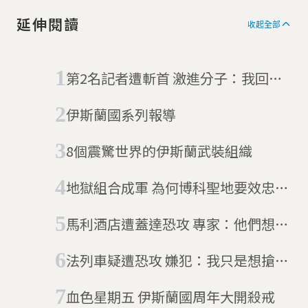
延伸閱讀
收起全部
第2名記者遭斬首 激進分子：我回來
了，歐巴馬
伊斯蘭國系列報導
8個震驚世界的伊斯蘭武裝組織
地獄組合成軍 為何博科聖地要效忠伊
斯蘭國？
馬利酒店遭蓋達恐攻 專家：他們想跟
伊斯蘭國比誰強
法列車疑遭恐攻 嫌犯：我只是想搶有
錢人吃飯
血色星期五 伊斯蘭國周年大開殺戒