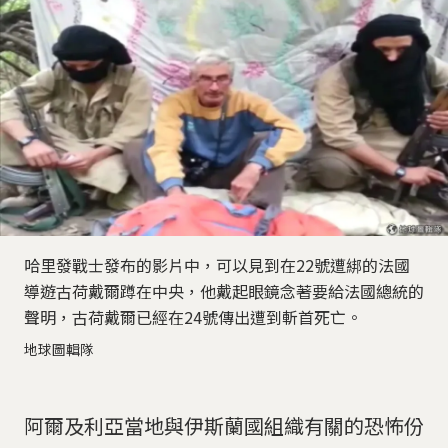
哈里發戰士發布的影片中，可以見到在22號遭綁的法國
導遊古荷戴爾蹲在中央，他戴起眼鏡念著要給法國總統的
聲明，古荷戴爾已經在24號傳出遭到斬首死亡。
地球圖輯隊
阿爾及利亞當地與伊斯蘭國組織有關的恐怖份