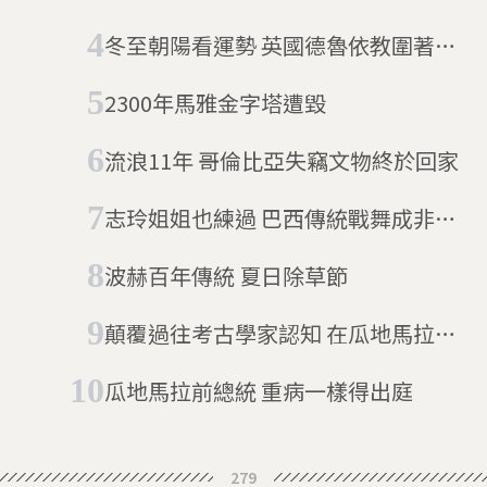
到馬雅「大都會」
冬至朝陽看運勢 英國德魯依教圍著巨
石迎冬日
2300年馬雅金字塔遭毀
流浪11年 哥倫比亞失竊文物終於回家
志玲姐姐也練過 巴西傳統戰舞成非物
質文化遺產
波赫百年傳統 夏日除草節
顛覆過往考古學家認知 在瓜地馬拉找
到馬雅「大都會」
瓜地馬拉前總統 重病一樣得出庭
279