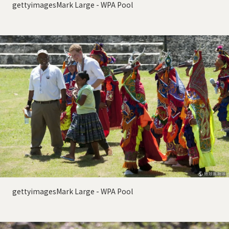
gettyimagesMark Large - WPA Pool
gettyimagesMark Large - WPA Pool