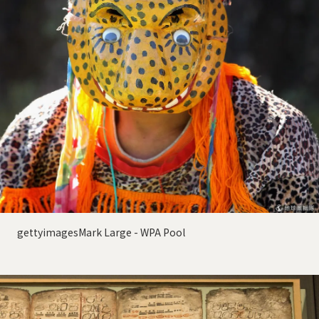
gettyimagesMark Large - WPA Pool