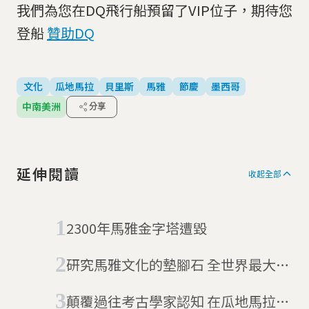
我們為您在DQ飛行船預留了VIP位子，期待您
登船
贊助DQ
文化
瓜地馬拉
貝里斯
馬雅
節慶
墨西哥
中南美洲
分享
延伸閱讀
收起全部
2300年馬雅金字塔遭毀
研究馬雅文化的墊腳石 全世界最大水
底洞穴在墨西哥
顛覆過往考古學家認知 在瓜地馬拉找