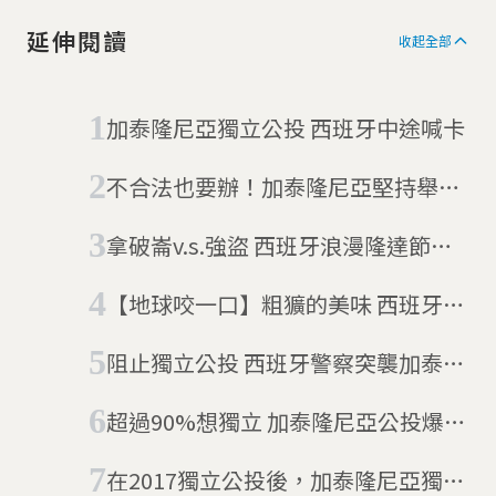
延伸閱讀
收起全部
加泰隆尼亞獨立公投 西班牙中途喊卡
不合法也要辦！加泰隆尼亞堅持舉行
公投
拿破崙v.s.強盜 西班牙浪漫隆達節重
現獨立戰爭
【地球咬一口】粗獷的美味 西班牙烤
大蔥
阻止獨立公投 西班牙警察突襲加泰隆
尼亞12處政府機關
超過90%想獨立 加泰隆尼亞公投爆發
流血衝突
在2017獨立公投後，加泰隆尼亞獨派