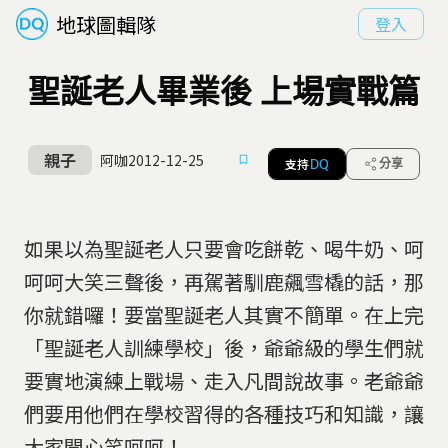
地球圖輯隊
登入
聖誕老人畢業後 上場實戰篇
親子
阿咖
2012-12-25
支持
分享
DQ
如果以為聖誕老人只要會吃餅乾、喝牛奶、呵
呵呵大笑三聲後，再駕著馴鹿飆雪橇的話，那
你就錯囉！要當聖誕老人其實不簡單。在上完
「聖誕老人訓練學校」後，爺爺級的學生們就
要實地演練上戰場、走入凡間說故事。老爺爺
們要用他們在學校習得的各種技巧和知識，讓
大家開心笑呵呵！