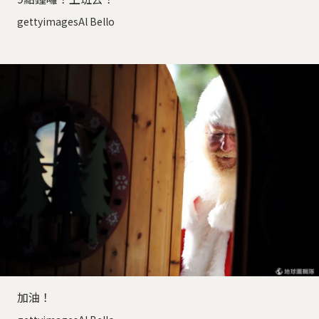
gettyimagesAl Bello
加油！