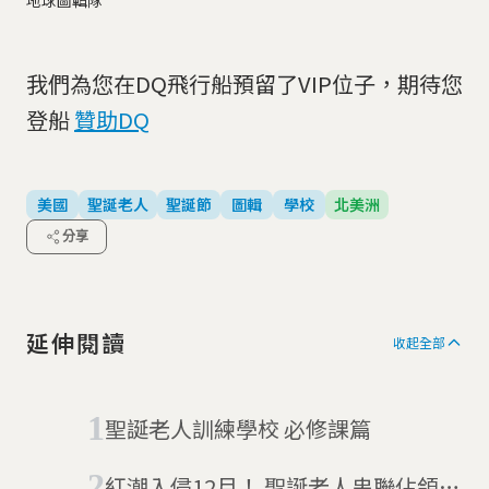
我們為您在DQ飛行船預留了VIP位子，期待您
登船
贊助DQ
美國
聖誕老人
聖誕節
圖輯
學校
北美洲
分享
延伸閱讀
收起全部
聖誕老人訓練學校 必修課篇
紅潮入侵12月！ 聖誕老人串聯佔領全