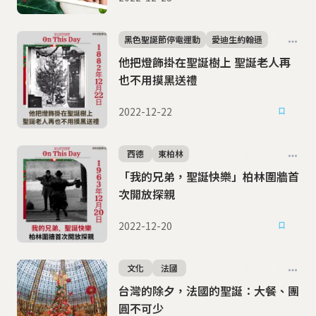
黑色聖誕節停電運動
愛迪生約翰遜
他把燈飾掛在聖誕樹上 聖誕老人再
也不用摸黑送禮
2022-12-22
西德
東柏林
「我的兄弟，聖誕快樂」柏林圍牆首
次開放探親
2022-12-20
文化
法國
台灣的除夕，法國的聖誕：大餐、團
圓不可少