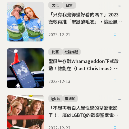
文化
日常
「只有我覺得蠻好看的嗎？」2023
微軟再推「聖誕醜毛衣」，這股風潮
怎麼來的呢？
2023-12-21
比賽
社群媒體
聖誕生存戰Whamageddon正式啟
動！誰能在〈Last Christmas〉的
轟炸下倖存？
2023-12-13
lgbtq
聖誕節
「不想再看白人異性戀的聖誕電影
了！」屬於LGBTQ的歡樂聖誕電影
在哪
2022-12-23