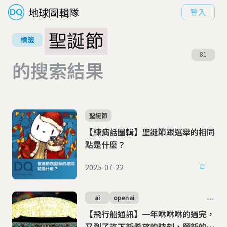
地球圖輯隊
登入
聖誕節
標籤
81
的搜索結果
聖誕節
【練痟話圖輯】聖誕節跟選舉的相同
點是什麼？
2025-07-22
ai
openai
【飛行船通訊】一年咻咻咻的過完，
又到了許下新希望的時刻，願新的一