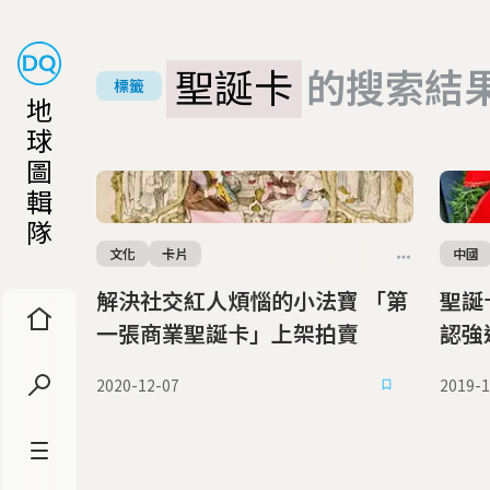
聖誕卡
的搜索結
標籤
地
球
圖
輯
隊
文化
卡片
中國
解決社交紅人煩惱的小法寶 「第
聖誕卡
一張商業聖誕卡」上架拍賣
認強
2020-12-07
2019-1