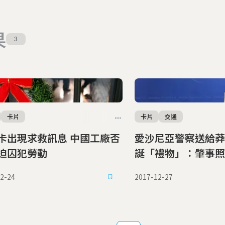
果
3
卡片
卡片
交通
出現求救訊息 中國工廠否
愛沙尼亞警察送給莽
迫囚犯勞動
誕「禮物」：肇事照
2-24
2017-12-27