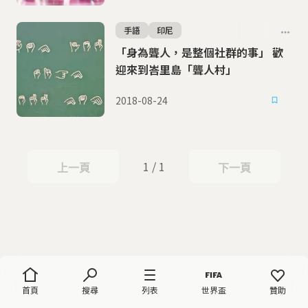
手語
印尼
「身為聾人，是整個社群的事」 歡
迎來到峇里島「聾人村」
2018-08-24
1 / 1
上一頁
下一頁
上一頁
下一頁
首頁
搜尋
列表
世界盃
贊助