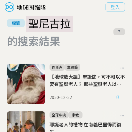
地球圖輯隊
登入
聖尼古拉
標籤
7
的搜索結果
巴斯克
主顯節
【地球放大鏡】聖誕節，可不可以不
要有聖誕老人？ 那些聖誕老人以外
的怪奇聖誕人物
2020-12-22
全球中央
宗教
耶誕老人的禮物 在南義巴里得而復
失