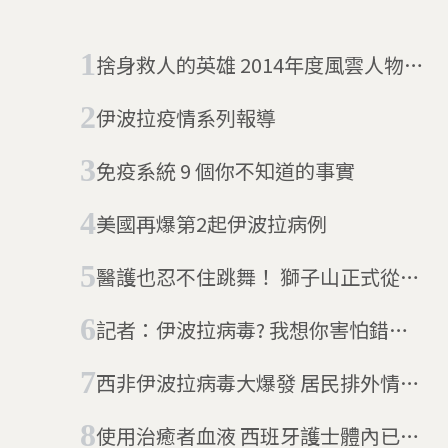
捨身救人的英雄 2014年度風雲人物
：抗伊波拉醫護
伊波拉疫情系列報導
免疫系統 9 個你不知道的事實
美國再爆第2起伊波拉病例
醫護也忍不住跳舞！ 獅子山正式從伊
波拉疫區除名
記者：伊波拉病毒? 我想你害怕錯方
向了
西非伊波拉病毒大爆發 居民排外情緒
增加醫療困難
使用治癒者血液 西班牙護士體內已無