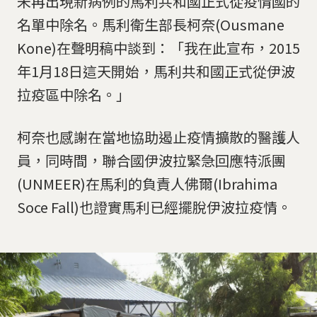
未再出現新病例的馬利共和國正式從疫情國的
名單中除名。馬利衛生部長柯奈(Ousmane
Kone)在聲明稿中談到：「我在此宣布，2015
年1月18日這天開始，馬利共和國正式從伊波
拉疫區中除名。」
柯奈也感謝在當地協助遏止疫情擴散的醫護人
員，同時間，聯合國伊波拉緊急回應特派團
(UNMEER)在馬利的負責人佛爾(Ibrahima
Soce Fall)也證實馬利已經擺脫伊波拉疫情。