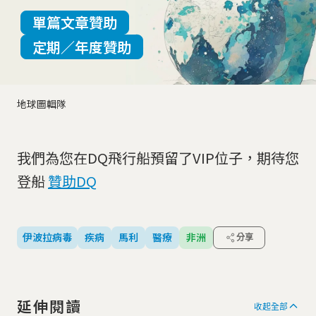
單篇文章贊助
定期／年度贊助
地球圖輯隊
我們為您在DQ飛行船預留了VIP位子，期待您
登船
贊助DQ
伊波拉病毒
疾病
馬利
醫療
非洲
分享
延伸閱讀
收起全部