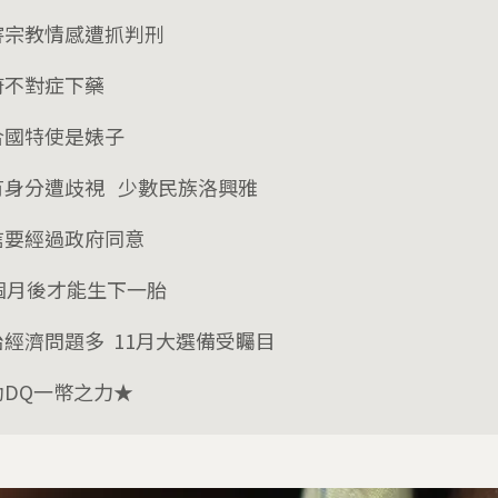
害宗教情感遭抓判刑
府不對症下藥
合國特使是婊子
有身分遭歧視 少數民族洛興雅
信要經過政府同意
6個月後才能生下一胎
治經濟問題多 11月大選備受矚目
助DQ一幣之力★