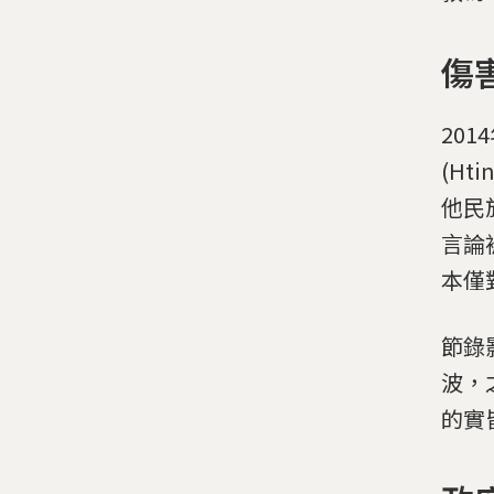
傷
20
(H
他民
言論
本僅
節錄
波，
的實