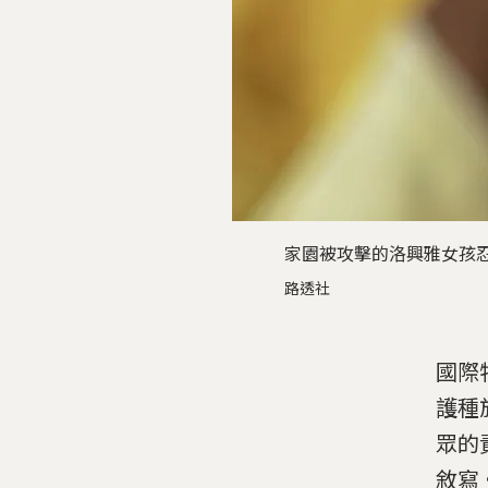
家園被攻擊的洛興雅女孩
路透社
國際特
護種
眾的
敘寫