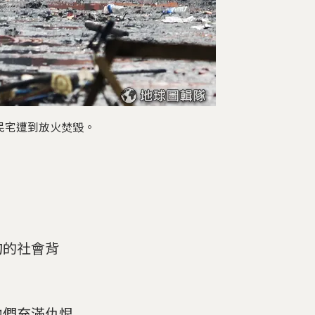
民宅遭到放火焚毀。
甸的社會背
他們充滿仇恨