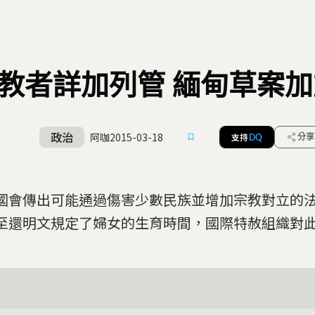
教者詳加列管 緬甸草案
政治
阿咖
2015-03-18
支持
分享
DQ
國會傳出可能通過傷害少數民族並增加宗教對立的
至還明文規定了婦女的生育時間，國際特赦組織對