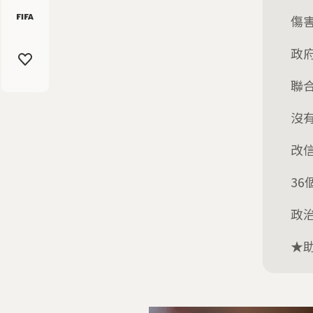
傷
政
聯
沒
改
3
政
★