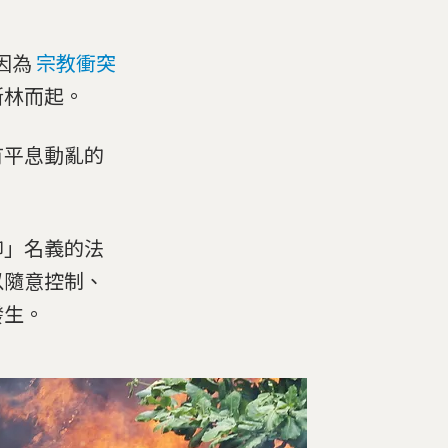
因為
宗教衝突
斯林而起。
有平息動亂的
仰」名義的法
以隨意控制、
發生。