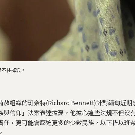
忍不住掉淚。
赦組織的班奈特(Richard Bennett)針對緬甸
族與信仰」法案表達擔憂，他擔心這些法規不但沒
責任，更可能會壓迫更多的少數民族，以下皆以班
。