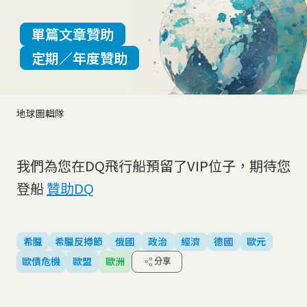
單篇文章贊助
定期／年度贊助
地球圖輯隊
我們為您在DQ飛行船預留了VIP位子，期待您
登船
贊助DQ
希臘
希臘反撙節
俄國
政治
經濟
德國
歐元
歐債危機
歐盟
歐洲
分享