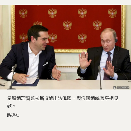
希臘總理齊普拉斯 8號出訪俄國，與俄國總統普亭相見
歡。
路透社