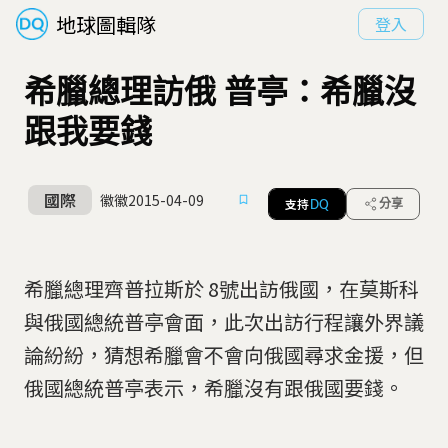
地球圖輯隊
登入
希臘總理訪俄 普亭：希臘沒
跟我要錢
國際
徽徽
2015-04-09
支持
分享
DQ
希臘總理齊普拉斯於 8號出訪俄國，在莫斯科
與俄國總統普亭會面，此次出訪行程讓外界議
論紛紛，猜想希臘會不會向俄國尋求金援，但
俄國總統普亭表示，希臘沒有跟俄國要錢。