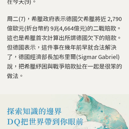
在今天(9)。
周二(7)，希臘政府表示德國欠希臘將近 2,790
億歐元(折台幣約 9兆4,664億元)的二戰賠款。
這也是希臘首次計算出所謂德國欠下的賠款。
但德國表示，這件事在幾年前早就合法解決
了，德國經濟部長加布里爾(Sigmar Gabriel)
說，把希臘紓困與戰爭賠款扯在一起是很笨的
做法。