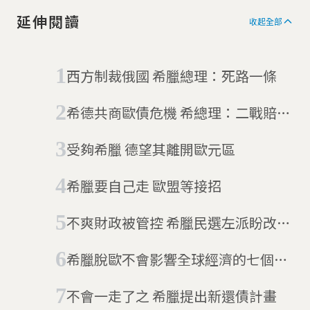
延伸閱讀
收起全部
西方制裁俄國 希臘總理：死路一條
希德共商歐債危機 希總理：二戰賠款
不能忘
受夠希臘 德望其離開歐元區
希臘要自己走 歐盟等接招
不爽財政被管控 希臘民選左派盼改變
成真
希臘脫歐不會影響全球經濟的七個理
由
不會一走了之 希臘提出新還債計畫