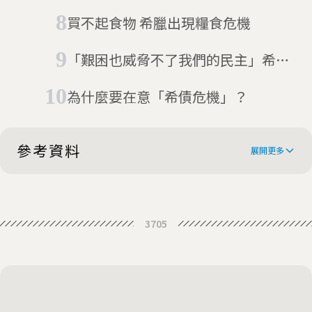
買不起食物 希臘出現糧食危機
「艱困也威脅不了我們的民主」希臘
民對紓困案說NO
為什麼要在意「希債危機」？
參考資料
展開更多
Putin: Greece did not seek
3705
financial aid from Russia