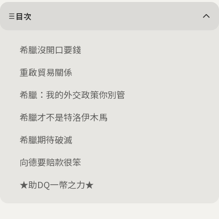
目次
希臘沒開口要錢
重啟貿易關係
希臘：我的外交政策你別管
希臘才不是特洛伊木馬
希臘期待破滅
向德要賠款很笨
★助DQ一幣之力★