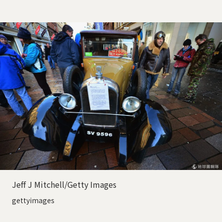
Jeff J Mitchell/Getty Images
gettyimages