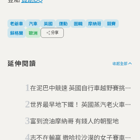
老爺車
汽車
英國
運動
圖輯
摩納哥
競賽
蘇格蘭
歐洲
分享
延伸閱讀
收起全部
在泥巴中競速 英國自行車越野賽挑戰
你的單車技術
世界最早地下鐵！ 英國蒸汽老火車重
現往日旅行風采
富到流油摩納哥 有錢人的朝聖地
志不在輸贏 撒哈拉沙漠的女子賽車比