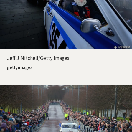
Jeff J Mitchell/Getty Images
gettyimages