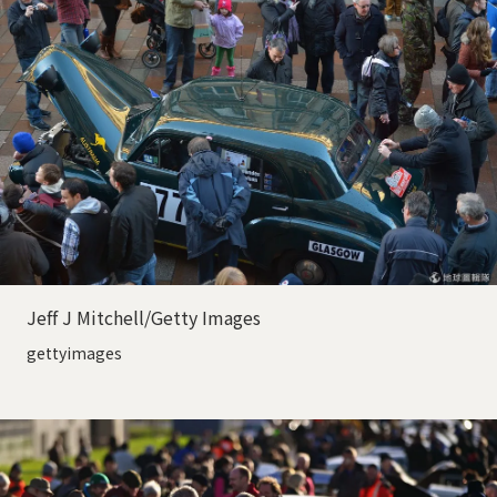
Jeff J Mitchell/Getty Images
gettyimages