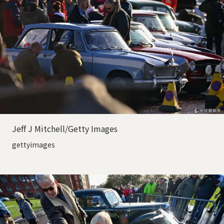
Jeff J Mitchell/Getty Images
gettyimages