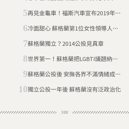
賽
再見金龜車！福斯汽車宣布2019年停
產
冷面甜心 蘇格蘭第1位女性領導人的
故事
蘇格蘭獨立？2014公投見真章
世界第一！蘇格蘭把LGBTI議題納入
義務性課程
蘇格蘭公投後 安撫各界不滿情緒成頭
號課題
獨立公投一年後 蘇格蘭沒有泛政治化
388