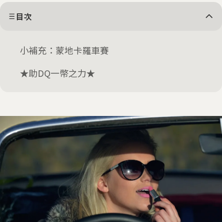
目次
小補充：蒙地卡羅車賽
★助DQ一幣之力★