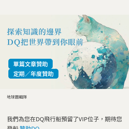
單篇文章贊助
定期／年度贊助
地球圖輯隊
我們為您在DQ飛行船預留了VIP位子，期待您
登船
贊助DQ