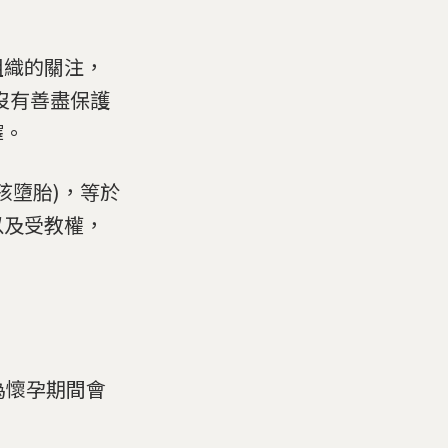
組織的關注，
沒有善盡保護
擇。
孩墮胎)，等於
以及受教權，
為懷孕期間會