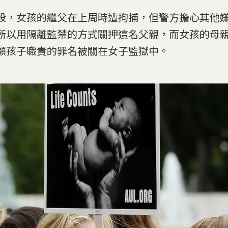
段，女孩的繼父在上周時遭拘捕，但警方擔心其他
所以用隔離監禁的方式關押這名父親，而女孩的母
顧孩子職責的罪名被關在女子監獄中。