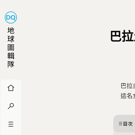
地
巴拉
球
圖
輯
隊
巴拉
這名
目次