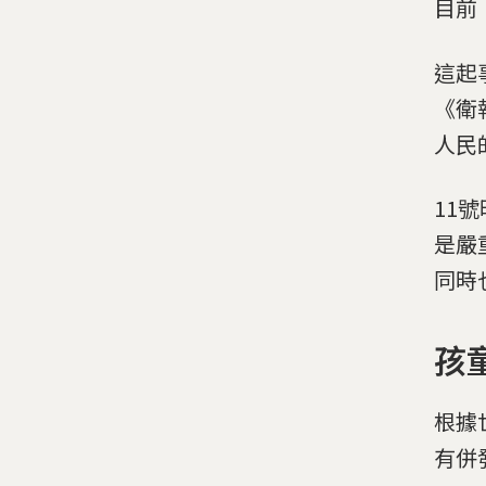
目前
這起
《衛
人民
11
是嚴
同時
孩
根據
有併