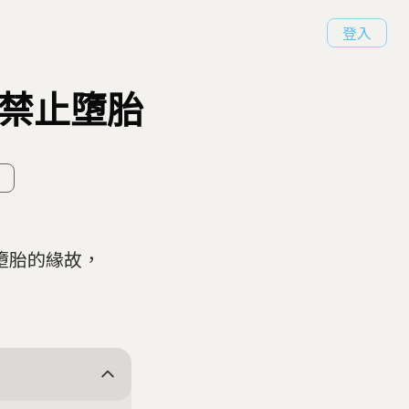
登入
府禁止墮胎
墮胎的緣故，