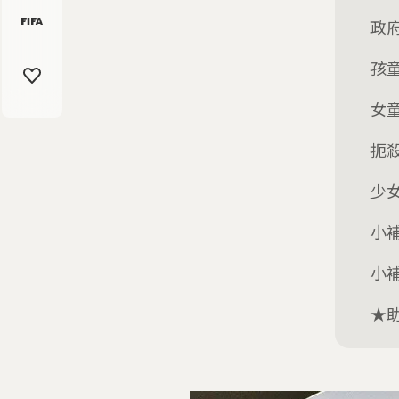
政
孩
女
扼
少
小
小
★