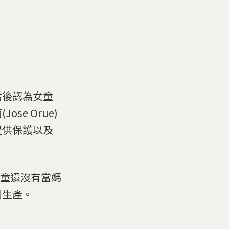
估後認為女童
e Orue)
提供保護以及
然女童還沒有當媽
利生產。