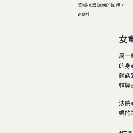
美國抗議墮胎的團體。
路透社
女
周一
的身
就談
輔導
法院心
媽的