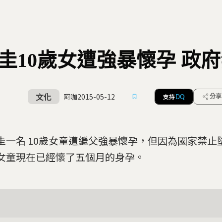
圭10歲女遭強暴懷孕 政
文化
阿咖
2015-05-12
支持
分享
DQ
圭一名 10歲女童遭繼父強暴懷孕，但因為國家禁止
女童現在已經懷了五個月的身孕。