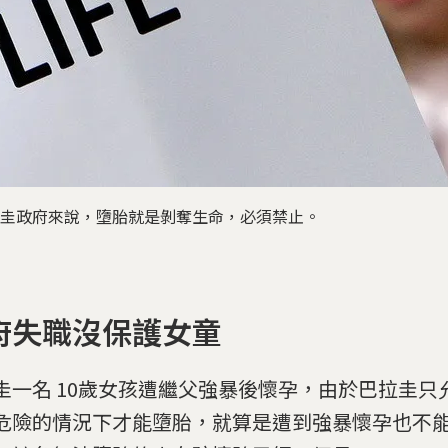
拉圭政府來說，墮胎就是剝奪生命，必須禁止。
府失職沒保護女童
圭一名 10歲女孩遭繼父強暴後懷孕，由於巴拉圭只
危險的情況下才能墮胎，就算是遭到強暴懷孕也不