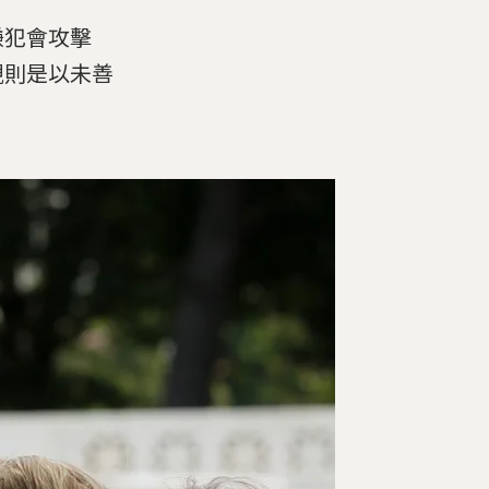
嫌犯會攻擊
親則是以未善