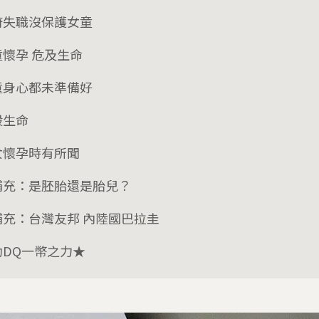
府失職沒保護女童
童懷孕 危及生命
童身心都未準備好
殺生命
女懷孕時有所聞
補充：是胚胎還是胎兒？
補充：台灣友邦 內陸國巴拉圭
助DQ一幣之力★