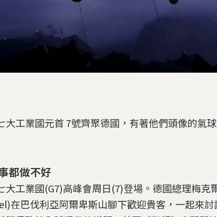
七大工業國元首 7號齊聚德國，有著他們頭像的氣
事都做不好
大工業國(G7)高峰會周日(7)登場。德國總理梅克爾(A
rkel)在巴伐利亞阿爾卑斯山腳下歡迎貴客，一起來