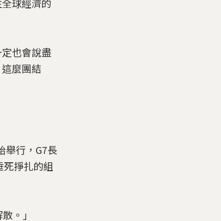
注全球經濟的
一定也會說盡
、這麼團結
始舉行，G7長
垂死掙扎的組
解散。」