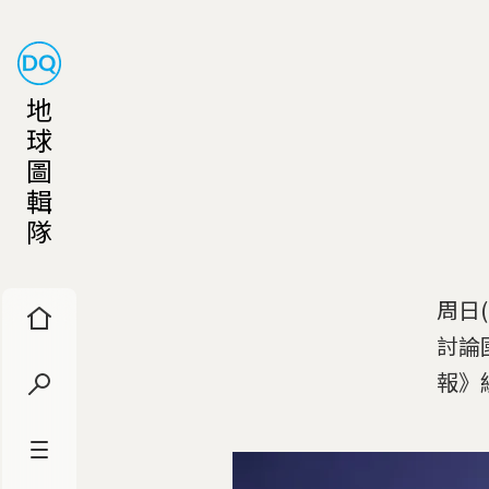
地
球
圖
輯
隊
周日
討論
報》