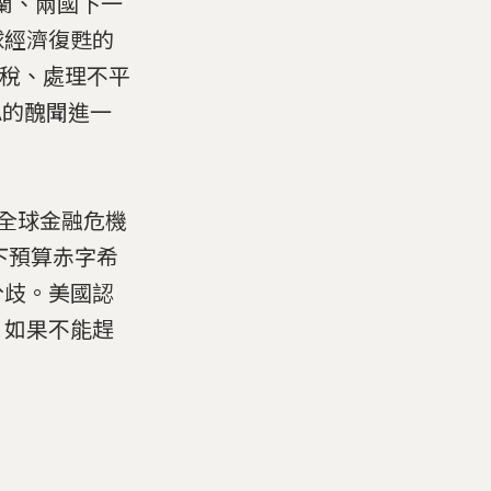
蘭、兩國下一
球經濟復甦的
逃稅、處理不平
FA的醜聞進一
當全球金融危機
下預算赤字希
分歧。美國認
，如果不能趕