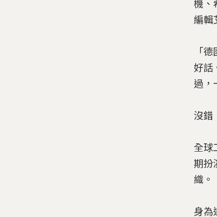
機、
編輯艾
「德
好話
過，
沒錯
全球
期扮
織。
身為