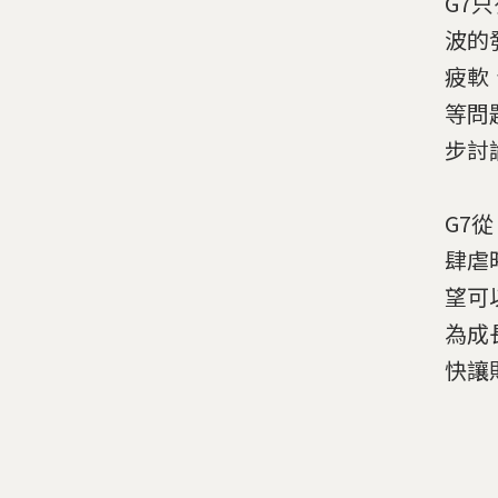
G7
波的
疲軟
等問題
步討
G7
肆虐
望可
為成
快讓