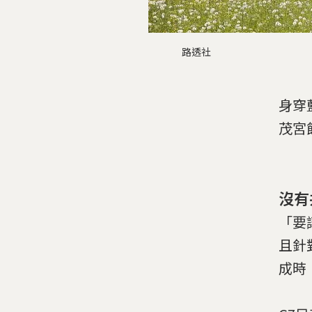
路透社
身穿
茂宮
沒有
「要
且針
成時