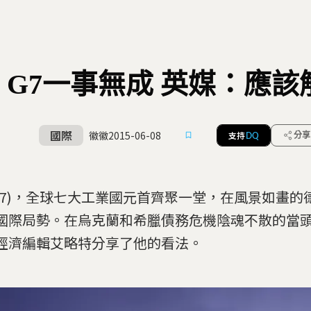
G7一事無成 英媒：應該
國際
徽徽
2015-06-08
支持
分享
DQ
(7)，全球七大工業國元首齊聚一堂，在風景如畫的
國際局勢。在烏克蘭和希臘債務危機陰魂不散的當
經濟編輯艾略特分享了他的看法。