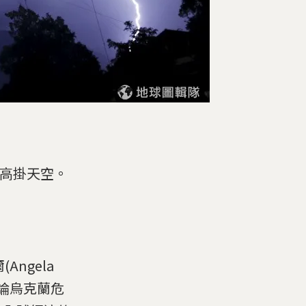
球高掛天空。
ngela
討論烏克蘭危