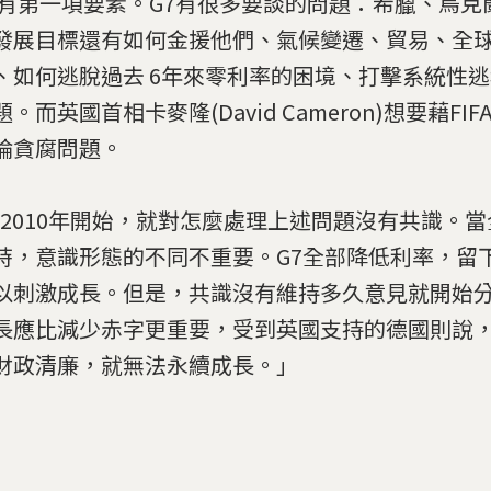
只有第一項要素。G7有很多要談的問題：希臘、烏克
發展目標還有如何金援他們、氣候變遷、貿易、全
、如何逃脫過去 6年來零利率的困境、打擊系統性
。而英國首相卡麥隆(David Cameron)想要藉FI
論貪腐問題。
從 2010年開始，就對怎麼處理上述問題沒有共識。
時，意識形態的不同不重要。G7全部降低利率，留
以刺激成長。但是，共識沒有維持多久意見就開始
長應比減少赤字更重要，受到英國支持的德國則說
財政清廉，就無法永續成長。」