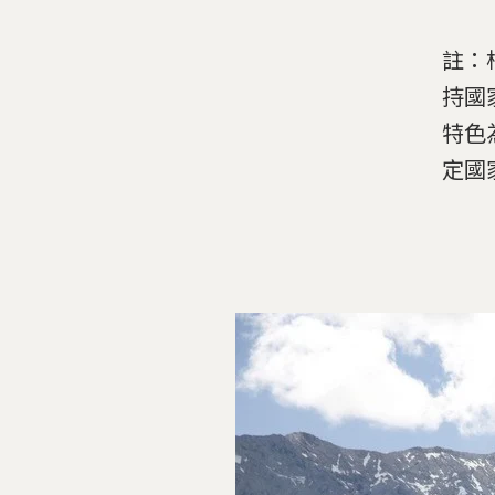
註：
持國
特色
定國