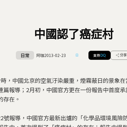
中國認了癌症村
日常
阿咖
2013-02-23
支持
分享
DQ
份時，中國北京的空氣汙染嚴重，煙霧蔽日的景象在
連篇報導；2月初，中國官方更在一份報告中首度承
的存在。
C22號報導，中國官方最新出爐的「化學品環境風險