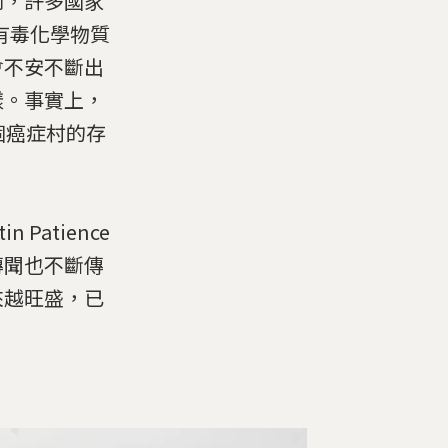
到，許多國家
有毒化學物質
會不安不斷出
樣。事實上，
多個癌症村的存
Patience
傳聞也不斷傳
來越旺盛，已