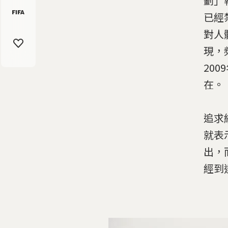
劃」
已經
對人
現，
20
在。
追求經
就表
出，
經到