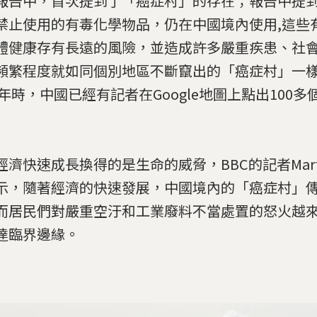
報告中，首次提到了「癌症村」的存在；報告中提
禁止使用的有毒化學物品，仍在中國境內使用,這些
體健康存有長遠的風險，並造成許多嚴重疾患、社
頻繁程度就如同個別地區不斷竄出的「癌症村」一
09年時，中國已經有記者在Google地圖上點出100
濟快速成長換得的是生命的威脅，BBC的記者Martin 
示，隨著經濟的快速發展，中國境內的「癌症村」
而居民們對嚴重空汙和工業廢料不當處置的怒火越
達臨界邊緣。