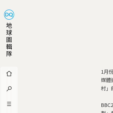
地
球
圖
輯
隊
1月
媒體
村」
BB