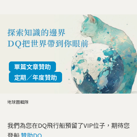
單篇文章贊助
定期／年度贊助
地球圖輯隊
我們為您在DQ飛行船預留了VIP位子，期待您
登船
贊助DQ