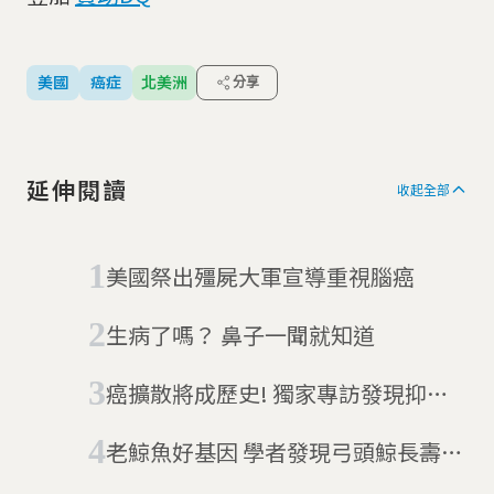
美國
癌症
北美洲
分享
延伸閱讀
收起全部
美國祭出殭屍大軍宣導重視腦癌
生病了嗎？ 鼻子一聞就知道
癌擴散將成歷史! 獨家專訪發現抑制
癌症惡化基因的「傻子」團隊
老鯨魚好基因 學者發現弓頭鯨長壽秘
密