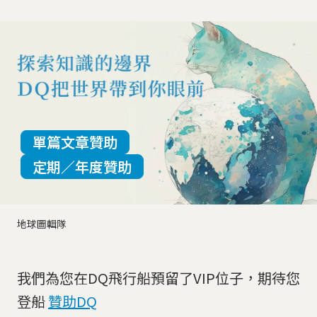
單篇文章贊助
定期／年度贊助
地球圖輯隊
我們為您在DQ飛行船預留了VIP位子，期待您
登船
贊助DQ