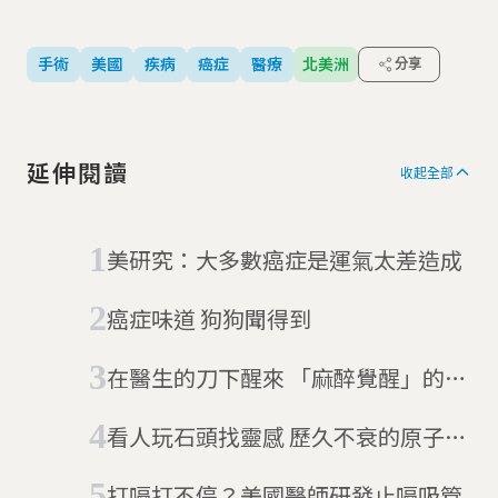
手術
美國
疾病
癌症
醫療
北美洲
分享
延伸閱讀
收起全部
美研究：大多數癌症是運氣太差造成
癌症味道 狗狗聞得到
在醫生的刀下醒來 「麻醉覺醒」的恐
怖經歷
看人玩石頭找靈感 歷久不衰的原子筆
這樣來
打嗝打不停？美國醫師研發止嗝吸管