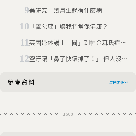
美研究：幾月生就得什麼病
「厭惡感」讓我們常保健康？
英國退休護士「聞」到帕金森氏症，
獲科學家證實
空汙讓「鼻子快壞掉了！」 但人沒了
嗅覺會怎麼樣嗎
參考資料
展開更多
Sniffing out cancer with electronic
1680
noses