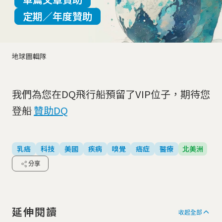
定期／年度贊助
地球圖輯隊
我們為您在DQ飛行船預留了VIP位子，期待您
登船
贊助DQ
乳癌
科技
美國
疾病
嗅覺
癌症
醫療
北美洲
分享
延伸閱讀
收起全部