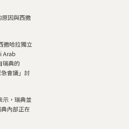
店的原因與西撒
西撒哈拉獨立
Arab
難來自瑞典的
緊急會議」討
d)表示，瑞典並
瑞典內部正在