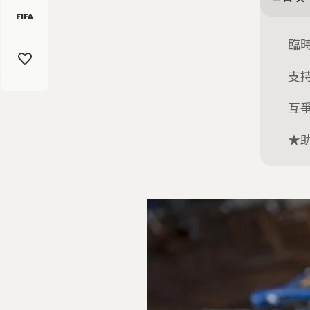
臨
支
互
★