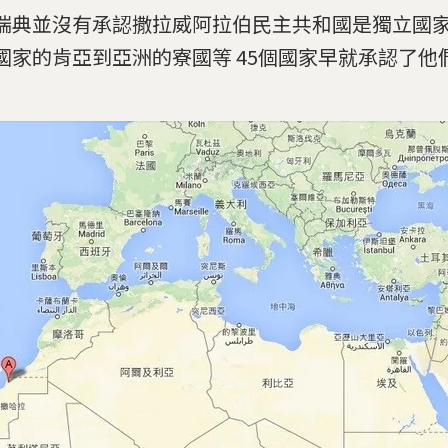
瑞典並沒有承認撒拉威阿拉伯民主共和國是獨立國
國家的肯亞到亞洲的寮國等 45個國家早就承認了他