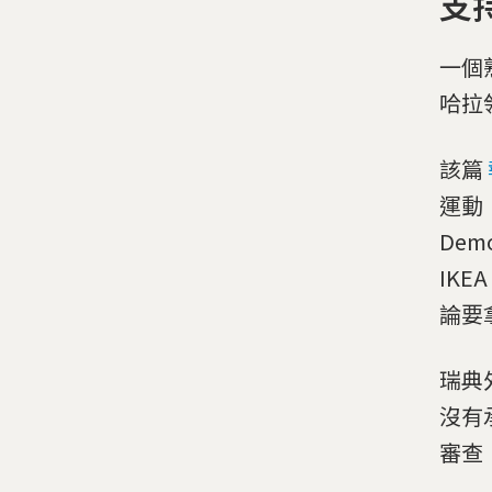
支
一個
哈拉
該篇
運動，
Dem
IK
論要
瑞典外
沒有
審查