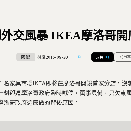
外交風暴 IKEA摩洛哥
國際
徽徽
2015-09-30
支持
分享
DQ
知名家具商場IKEA即將在摩洛哥開設首家分店，沒
一刻卻遭摩洛哥政府臨時喊停，萬事具備，只欠東
摩洛哥政府這麼做的背後原因。