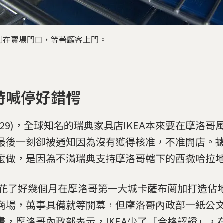
排列在賣場門口，等著顧客上門。
時喊停好錯愕
(29)，全球知名的瑞典家具店IKEA本來要在摩洛哥
最後一刻卻被通知因為沒有獲得核准，不准開店。
麼做，是因為不滿瑞典支持摩洛哥轄下的西撒哈拉
EA花了好幾個月在摩洛哥第一大城卡薩布蘭加打造佔地 7
商場，萬事具備就等開幕，但摩洛哥內政部一紙公
畫，摩洛哥內政部表示，IKEA少了「合格認證」，