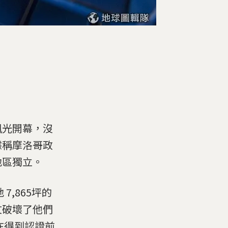
風光開幕，沒
據稱摩洛哥政
地區獨立。
,865坪的
文破壞了他們
在得到認證前