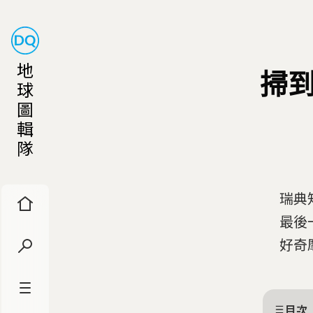
地
掃到
球
圖
輯
隊
瑞典
最後
好奇
目次