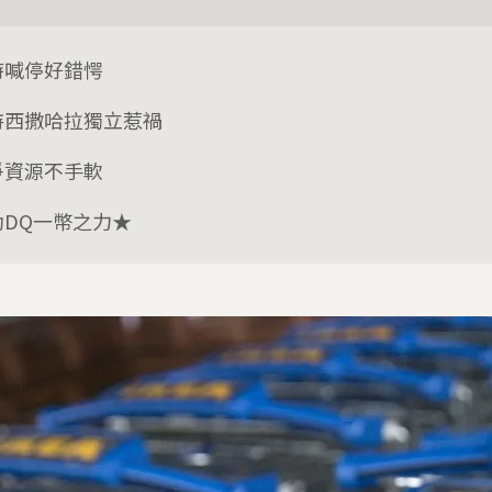
時喊停好錯愕
持西撒哈拉獨立惹禍
爭資源不手軟
助DQ一幣之力★