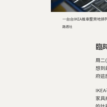
一台台IKEA推車整齊地
路透社
臨
周二
想到
府這
IK
家具
的計