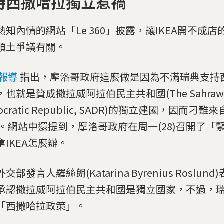
持西撒哈拉獨立惹禍
熟知內情的網站「Le 360」披露，讓IKEA開不成
領土爭議有關。
報導
指出，摩洛哥政府這麼做是因為不滿瑞典支持
也就是贊成撒拉威阿拉伯民主共和國(The Sahrawi 
ocratic Republic, SADR)的獨立建國，因而刁
EA。網站中還提到，摩洛哥政府在周一(28)召開了「
拿IKEA怎麼辦。
交部發言人羅絲朗(Katarina Byrenius Roslun
承認撒拉威阿拉伯民主共和國是獨立國家，不過，
「西撒哈拉政策」。