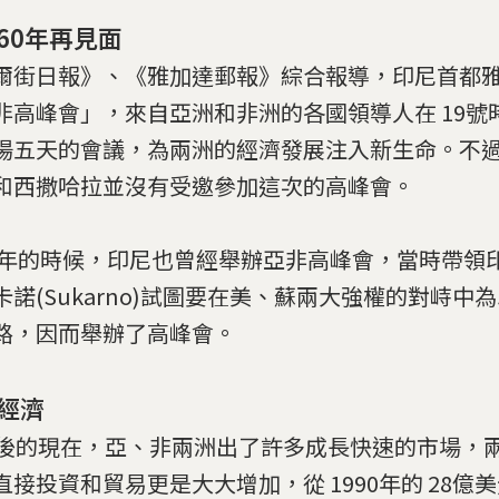
60年再見面
爾街日報》、《雅加達郵報》綜合報導，印尼首都
非高峰會」，來自亞洲和非洲的各國領導人在 19號
場五天的會議，為兩洲的經濟發展注入新生命。不
和西撒哈拉並沒有受邀參加這次的高峰會。
55年的時候，印尼也曾經舉辦亞非高峰會，當時帶領
卡諾(Sukarno)試圖要在美、蘇兩大強權的對峙中
路，因而舉辦了高峰會。
經濟
年後的現在，亞、非兩洲出了許多成長快速的市場，
直接投資和貿易更是大大增加，從 1990年的 28億美