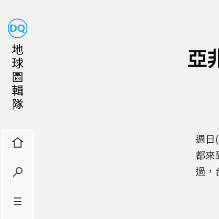
地
亞
球
圖
輯
隊
週日
都來
過，