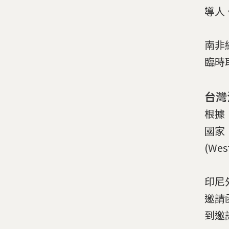
導人
南非
臨時
台灣
根據
國家
(We
印尼外
邀請
到邀