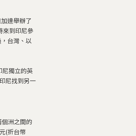
雅加達舉辦了
時來到印尼參
過，台灣、以
印尼獨立的英
為印尼找到另一
兩個洲之間的
元(折台幣