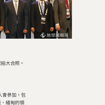
起拍大合照。
人會參加，包
亞、緬甸的領