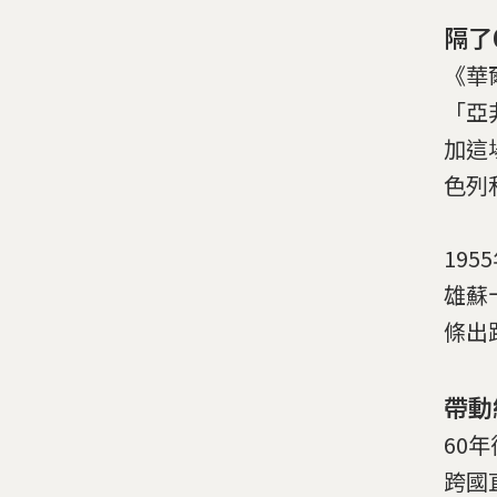
隔了
《華
「亞
加這
色列
19
雄蘇
條出
帶動
60
跨國