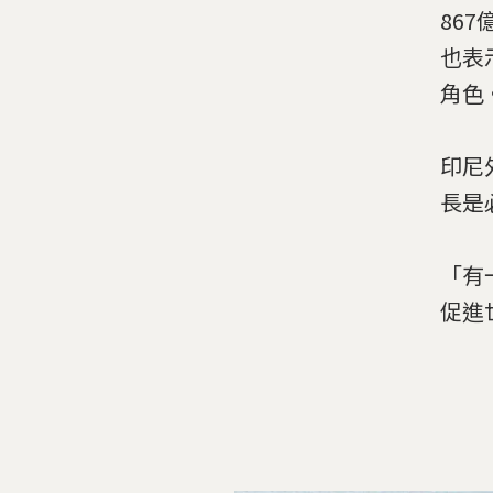
867
也表
角色
印尼外
長是
「有
促進