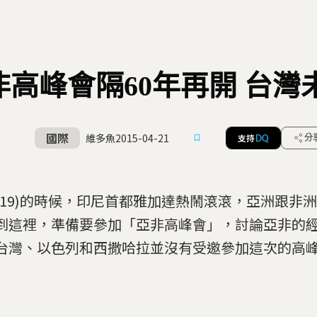
非高峰會隔60年再開 台灣
國際
維多魚
2015-04-21
支持
分
DQ
(19)的時候，印尼首都雅加達熱鬧滾滾，亞洲跟非
到這裡，準備要參加「亞非高峰會」，討論亞非的
台灣、以色列和西撒哈拉並沒有受邀參加這次的高