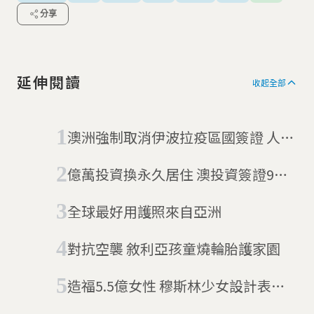
分享
延伸閱讀
收起全部
澳洲強制取消伊波拉疫區國簽證 人權
組織：這沒有道理
億萬投資換永久居住 澳投資簽證9成
中國客領走
全球最好用護照來自亞洲
對抗空襲 敘利亞孩童燒輪胎護家園
造福5.5億女性 穆斯林少女設計表情
符號