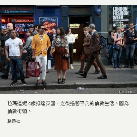
拉瑪達妮 4歲抵達英國，之後過著平凡的倫敦生活。圖為
倫敦街頭。
路透社