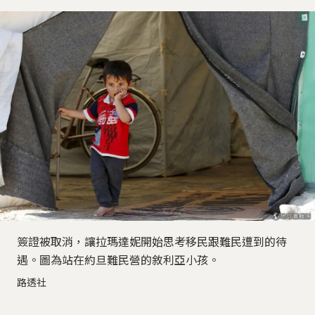
簽證被取消，讓拉瑪達妮開始思考移民跟難民遭到的待
遇。圖為站在約旦難民營的敘利亞小孩。
路透社