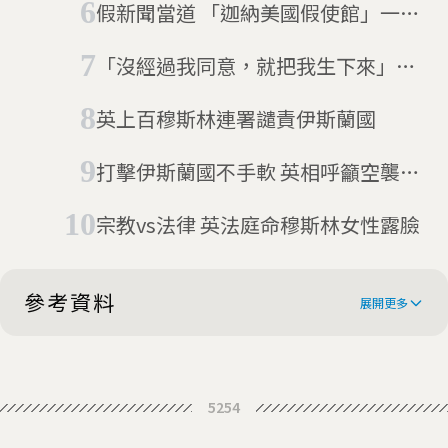
假新聞當道 「迦納美國假使館」一事
是假的(12/11更新)
「沒經過我同意，就把我生下來」印
度男子要告父母
英上百穆斯林連署譴責伊斯蘭國
打擊伊斯蘭國不手軟 英相呼籲空襲敘
利亞
宗教vs法律 英法庭命穆斯林女性露臉
參考資料
展開更多
British Syrian-born woman has
5254
visa revoked without explanation
Dying Pakistani student's family
before flight to Australia