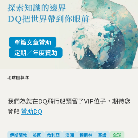
單篇文章贊助
定期／年度贊助
地球圖輯隊
我們為您在DQ飛行船預留了VIP位子，期待您
登船
贊助DQ
伊斯蘭教
英國
敘利亞
澳洲
穆斯林
簽證
全球